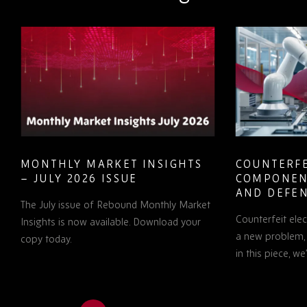
MONTHLY MARKET INSIGHTS
COUNTERFE
– JULY 2026 ISSUE
COMPONEN
AND DEFEN
The July issue of Rebound Monthly Market
PROCUREM
Counterfeit ele
TO KNOW
Insights is now available. Download your
a new problem, b
copy today.
in this piece, w