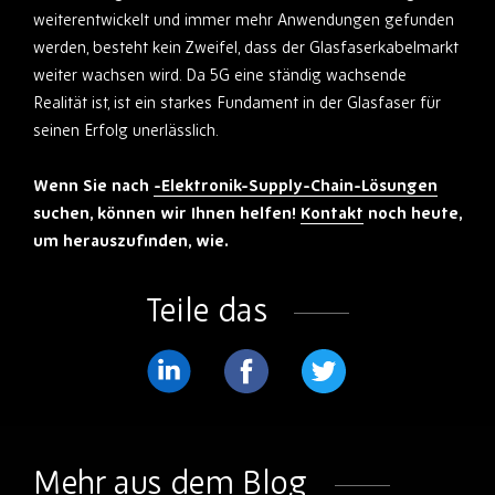
weiterentwickelt und immer mehr Anwendungen gefunden
werden, besteht kein Zweifel, dass der Glasfaserkabelmarkt
weiter wachsen wird. Da 5G eine ständig wachsende
Realität ist, ist ein starkes Fundament in der Glasfaser für
seinen Erfolg unerlässlich.
Wenn Sie nach
-Elektronik-Supply-Chain-Lösungen
suchen, können wir Ihnen helfen!
Kontakt
noch heute,
um herauszufinden, wie.
Teile das
Teilen
Teilen
Teilen
Sie
Sie
Sie
weiter
weiter
weiter
Mehr aus dem Blog
LinkedIn
Facebook
Twitter