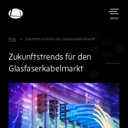
Skip
to
main
TOGGLE
MENU
MAIN
Rebound
content
Electronics
Blog
Zukunftstrends für den Glasfaserkabelmarkt
Zukunftstrends für den
Glasfaserkabelmarkt