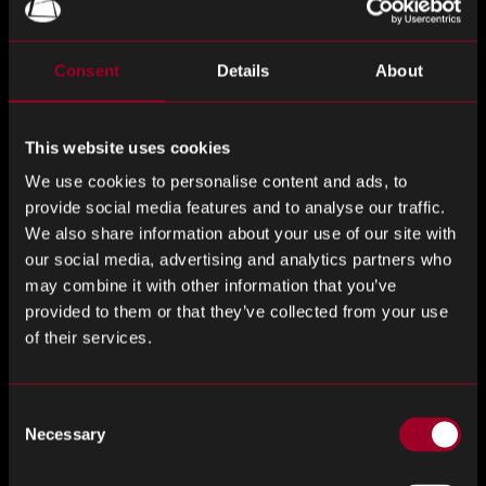
wird die VR- und AR-Technologie sowie fahrerlose
Automobile und Cloud Computing erheblich voranbringen.
Darüber hinaus können 5G-Sender internet-of-Things-Hubs
Consent
Details
About
ersetzen, die derzeit für den Betrieb mit Wi-Fi-Routern
gebaut sind.
This website uses cookies
Um eine echte 5G-Revolution zu erreichen, sind
We use cookies to personalise content and ads, to
Glasfaserkabel unerlässlich.5G basiert auf einem Small-
provide social media features and to analyse our traffic.
Cell-Modell, das die Konnektivität näher an den
We also share information about your use of our site with
Endverbraucher bringt. Dieses Small-Cell-Modell erfordert
our social media, advertising and analytics partners who
ein entscheidendes Glasfaserkabel-Backbone, um ein
may combine it with other information that you’ve
provided to them or that they’ve collected from your use
zusammenhängendes Interneterlebnis zu bieten.
of their services.
Erschwingung der Anzahl der Anwendungen in der
Medizin- und Luft- und Raumfahrtindustrie
Consent
Necessary
Selection
Als die Glasfasertechnologie weiterentwickelt wurde,
wurden eine Reihe von Anwendungsfällen in einer Vielzahl