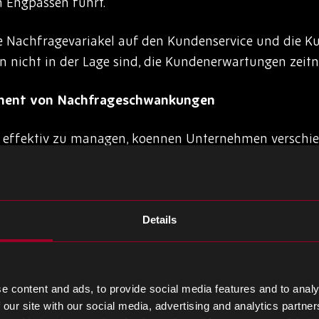
n Engpässen führt.
e Nachfragevariakel auf den Kundenservice und die K
nicht in der Lage sind, die Kundenerwartungen zeitna
ement von Nachfrageschwankungen
ffektiv zu managen, koennen Unternehmen verschie
hniken spielen eine wichtige Rolle beim Verständnis 
ersage der zukünftigen Nachfrage. Durch die Nutzung
ehmen fundierte Entscheidungen in Bezug auf Lagerb
Details
Ressourcenzuweisung treffen.
unikation mit Lieferanten, Partnern und Kunden erm
e content and ads, to provide social media features and to analy
Nachfrage und damit einen reibungsloseren Betrieb.
 our site with our social media, advertising and analytics partn