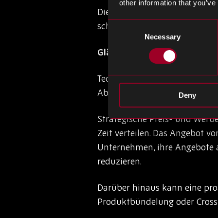
other information that you’ve
Die Implementierung flexibl
schnell zu reagieren und si
Consent
Necessary
Selection
Glättungstechniken nachfr
Techniken zur Nachfrageglät
Abläufe in der Lieferkette zu
Deny
Strategische Preis- und Werb
Zeit verteilen. Das Angebot 
Unternehmen, ihre Angebote 
reduzieren.
Darüber hinaus kann eine pro
Produktbündelung oder Cross-S