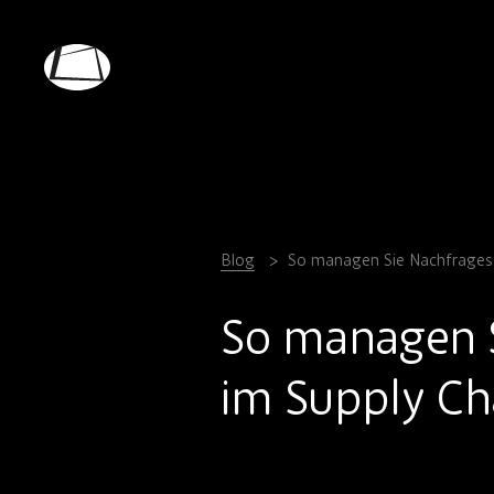
Skip
to
main
Rebound
content
Electronics
Blog
So managen Sie Nachfrage
So managen 
im Supply C