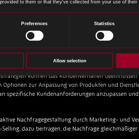
 provided to them or that they’ve collected from your use of their
er Produktions- und Bestandsmanagementsysteme erm
ch an Nachfrageschwankungen anzupassen.
Preferences
Statistics
agen
tung tragen dazu bei, die Auswirkungen von Nachfra
 minimieren.
Allow selection
estrategien können das Kundenverhalten beeinflussen
von Optionen zur Anpassung von Produkten und Dienstl
an spezifische Kundenanforderungen anzupassen und
aktive Nachfragegestaltung durch Marketing- und Ver
elling, dazu beitragen, die Nachfrage gleichmäßiger z