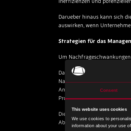
Ineffizienzen und potenzielle
Darueber hinaus kann sich di
auswirken, wenn Unternehmen 
Strategien für das Manag
Um Nachfrageschwankungen e
Datenanalyse- und Prognosetec
Nachfragemuster und der Vorh
Analysetools koennen Untern
Consent
Produktionsfaehigkeiten und 
This website uses cookies
Die Zusammenarbeit und Komm
We use cookies to personalis
Abstimmung von Angebot und 
information about your use of