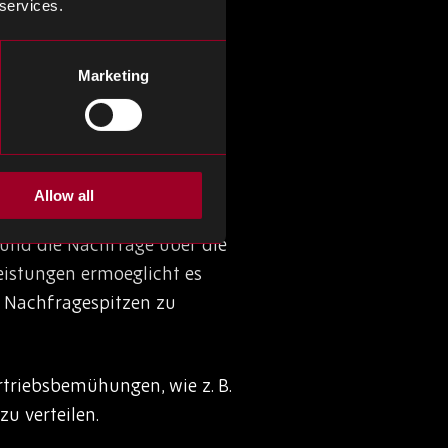
 services.
öglicht es Unternehmen,
Marketing
geschwankungen auf die
Allow all
 und die Nachfrage über die
eistungen ermoeglicht es
 Nachfragespitzen zu
triebsbemühungen, wie z. B.
u verteilen.