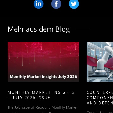
Teilen
Teilen
Teilen
Sie
Sie
Sie
weiter
weiter
weiter
Mehr aus dem Blog
LinkedIn
Facebook
Twitter
MONTHLY MARKET INSIGHTS
COUNTERFE
– JULY 2026 ISSUE
COMPONEN
AND DEFEN
The July issue of Rebound Monthly Market
PROCUREM
Counterfeit ele