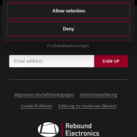
Allow selection
MELDEN SIE SICH FÜR UNSEREN
NEWSLETTER AN
Deny
Abonnieren Sie wichtige Neuigkeiten und die neuesten
Produktaktualisierungen.
Email
SIGN UP
address
Please
ignore
this
field
Allgemeine Geschäftsbedingungen
Datenschutzerklärung
Cookie-Richtlinien
Erklärung zur modernen Sklaverei