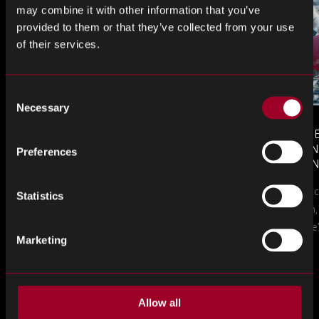
may combine it with other information that you’ve
provided to them or that they’ve collected from your use
of their services.
Consent
Necessary
Selection
MONTHLY MARKET INSIGHTS
COUNTERFE
– JULY 2026 ISSUE
COMPONEN
Preferences
AND DEFEN
The July issue of Rebound Monthly Market
PROCUREM
Counterfeit ele
TO KNOW
Insights is now available. Download your
Statistics
a new problem, b
copy today.
in this piece, w
Marketing
Mehr aus dem Blog
Allow all