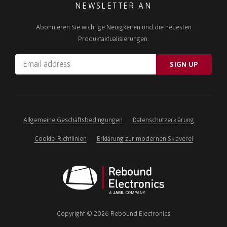
NEWSLETTER AN
Abonnieren Sie wichtige Neuigkeiten und die neuesten
Produktaktualisierungen.
Email
SIGN UP
address
Please
ignore
this
field
Allgemeine Geschäftsbedingungen
Datenschutzerklärung
Cookie-Richtlinien
Erklärung zur modernen Sklaverei
Rebound
Electronics
Copyright © 2026 Rebound Electronics