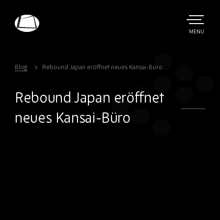
Skip
to
main
TOGGLE
MENU
MAIN
Rebound
content
Electronics
Blog
Rebound Japan eröffnet neues Kansai-Büro
Rebound Japan eröffnet
neues Kansai-Büro