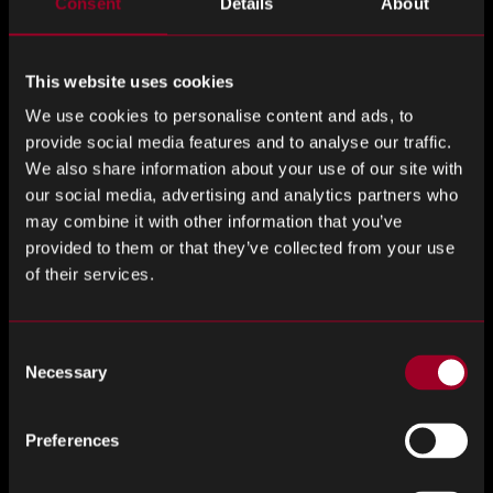
Consent
Details
About
ermöglicht, immer mehr Kunden mit dringend benötigten
Komponenten zu versorgen, um Kundenprobleme in Bezug
auf Verfügbarkeit, Preis und Lieferkettenlösungen zu lösen.
This website uses cookies
We use cookies to personalise content and ads, to
Grant Fairbairn, VP Asia, fügte hinzu: «Die Investition in das
provide social media features and to analyse our traffic.
zweite Büro von Rebound Japan und die Einstellung
We also share information about your use of our site with
zusätzlicher lokaler Mitarbeiter in Kyoto sind ein Beweis für
our social media, advertising and analytics partners who
das Vertrauen, das die Rebound Group in die Führung von
may combine it with other information that you’ve
Masa San und das ausgezeichnete Team hat, das er
provided to them or that they’ve collected from your use
aufbaut, um japanische Kunden auf höchstem Niveau zu
of their services.
bedienen.»
Masa kommentierte: «Was wir in diesen 3 Jahren
Consent
gemeinsam erreicht haben, zeugt von drei Faktoren.
Necessary
Selection
Die Empfänglichkeit und Offenheit der Kunden
Preferences
Der totale Fokus unserer Mitarbeiter auf den Kunden