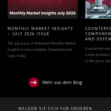
MONTHLY MARKET INSIGHTS
COUNTERFE
– JULY 2026 ISSUE
COMPONEN
AND DEFEN
The July issue of Rebound Monthly Market
PROCUREM
Counterfeit ele
TO KNOW
Insights is now available. Download your
a new problem, b
copy today.
in this piece, w
Mehr aus dem Blog
MELDEN SIE SICH FÜR UNSEREN