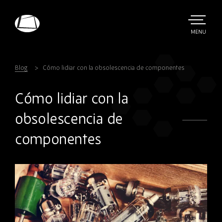
Skip
to
main
TOGGLE
MENU
MAIN
Rebound
content
Electronics
Blog
Cómo lidiar con la obsolescencia de componentes
Cómo lidiar con la
obsolescencia de
componentes