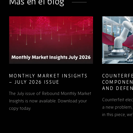
Más en el blog
MONTHLY MARKET INSIGHTS
COUNTERFE
– JULY 2026 ISSUE
COMPONEN
AND DEFEN
The July issue of Rebound Monthly Market
PROCUREM
Counterfeit ele
TO KNOW
Insights is now available. Download your
a new problem, b
copy today.
in this piece, w