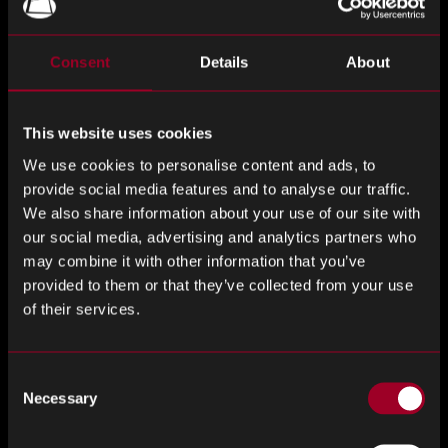
Mantenga un enfoque flexible
Consent
Details
About
Similarmente, es muy importante ser siempre flexible
cuando se trata de obtener componentes. Es posible que
tenga sus proveedores preferidos y formas de hacer las
This website uses cookies
cosas, pero un anuncio de fin de vida útil puede tirar todo
We use cookies to personalise content and ads, to
eso por la ventana.
provide social media features and to analyse our traffic.
We also share information about your use of our site with
Plus, cuando evalúa los riesgos de obsolescencia, su
our social media, advertising and analytics partners who
estrategia aquí también debe ser flexible y tener en cuenta
may combine it with other information that you’ve
el hecho de que todos los productos tendrán diferentes
provided to them or that they’ve collected from your use
requisitos.
of their services.
Utiliza la previsión para anticipar la demanda
Consent
Necessary
Selection
De supuesto, puede ser muy difícil predecir la
obsolescencia de los componentes, pero estar preparado