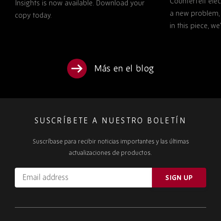
Counterfeit ele
TO KNOW
Insights is now available. Download your
a new problem, b
copy today.
in this piece, w
Más en el blog
SUSCRÍBETE A NUESTRO BOLETÍN
Suscríbase para recibir noticias importantes y las últimas
actualizaciones de productos.
Email
SIGN UP
address
Please
ignore
this