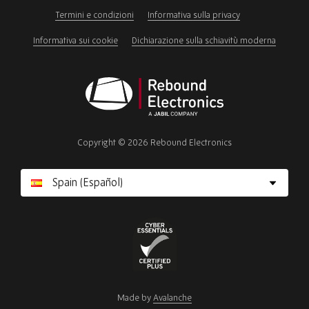
field
Termini e condizioni
Informativa sulla privacy
Informativa sui cookie
Dichiarazione sulla schiavitù moderna
Rebound
Electronics
Copyright © 2026 Rebound Electronics
Cyber
Essentials
Made by
Avalanche