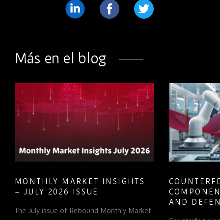
Compartir
Compartir
Compartir
en
en
en
LinkedIn
Facebook
Twitter
Más en el blog
MONTHLY MARKET INSIGHTS
COUNTERFE
– JULY 2026 ISSUE
COMPONEN
AND DEFEN
The July issue of Rebound Monthly Market
PROCUREM