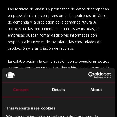
Las técnicas de análisis y pronóstico de datos desempeñan
un papel vital en la comprensión de los patrones históricos
de demanda y la predicción de la demanda futura. Al
aprovechar las herramientas de análisis avanzadas, las
empresas pueden tomar decisiones informadas con
respecto a los niveles de inventario, las capacidades de
producción y la asignación de recursos.
La colaboración y la comunicación con proveedores, socios
y clientes permiten una mejor alineación de la demanda y la
oferta, lo que facilita operaciones más fluidas.
La implementación de sistemas flexibles de producción y
Consent
Details
About
gestión de inventario permite a las empresas responder
rápidamente y adaptarse a las fluctuaciones de la
demanda.
This website uses cookies
We use cookies to personalise content and ads, to