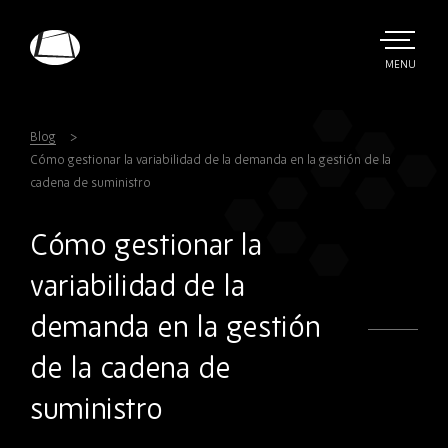
Skip
to
main
TOGGLE
MENU
MAIN
Rebound
content
Electronics
Blog
Cómo gestionar la variabilidad de la demanda en la gestión de la
cadena de suministro
Cómo gestionar la
variabilidad de la
demanda en la gestión
de la cadena de
suministro