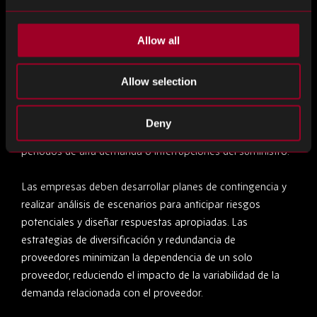
Gestión y mitigación de riesgos
Allow all
La gestión de la variabilidad de la demanda también
implica mitigar los riesgos asociados con patrones de
Allow selection
demanda impredecibles. El inventario regulador y las
existencias de seguridad desempeñan un papel crucial para
Deny
garantizar la continuidad del suministro durante los
períodos de alta demanda o interrupciones del suministro.
Las empresas deben desarrollar planes de contingencia y
realizar análisis de escenarios para anticipar riesgos
potenciales y diseñar respuestas apropiadas. Las
estrategias de diversificación y redundancia de
proveedores minimizan la dependencia de un solo
proveedor, reduciendo el impacto de la variabilidad de la
demanda relacionada con el proveedor.