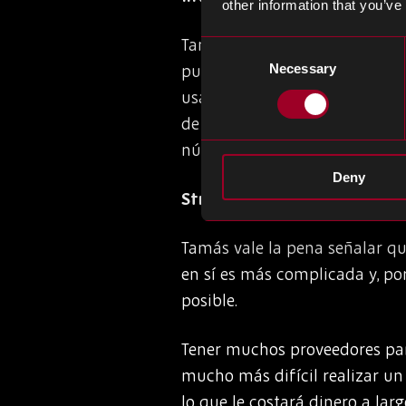
other information that you’ve
Tambián puede buscar invertir 
Consent
pueden hacerse cargo de much
Necessary
Selection
usarse mejor en otras áreas. 
de forma remota, de modo que 
número de empleados en el sit
Deny
Streamline su cadena de su
Tamás vale la pena señalar q
en sí es más complicada y, po
posible.
Tener muchos proveedores par
mucho más difícil realizar un 
lo que le costará dinero a lar