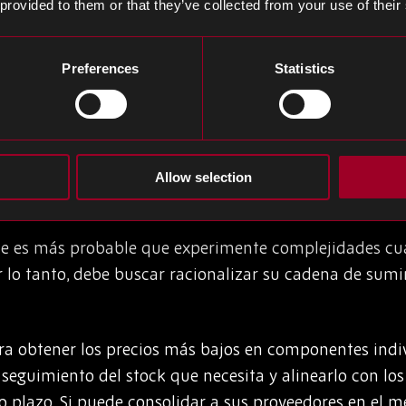
 provided to them or that they’ve collected from your use of their
en nuevas tecnologías que simplificarán sus procesos. 
as de las tareas que están ocupando el tiempo de lo
Preferences
Statistics
Estos sistemas ayudarán a agilizar su negocio y, a me
aún se pueden llevar a cabo procesos importantes incl
io o completar tareas fuera de horario.
Allow selection
ministro
ue es más probable que experimente complejidades c
r lo tanto, debe buscar racionalizar su cadena de sumi
a obtener los precios más bajos en componentes indi
seguimiento del stock que necesita y alinearlo con los 
go plazo. Si puede consolidar a sus proveedores en el 