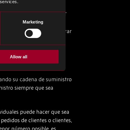
 services.
Los dispositivos de IA e IoT
s empleados que podrían
Marketing
nudo, también se pueden operar
uso si tiene que limitar el
Allow all
uando su cadena de suministro
nistro siempre que sea
viduales puede hacer que sea
pedidos de clientes o clientes,
menor número posible, es