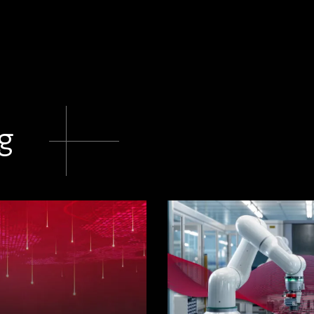
en
en
en
LinkedIn
Facebook
Twitter
og