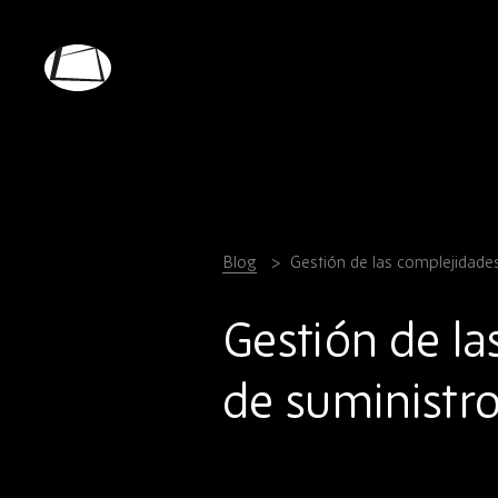
Skip
to
main
Rebound
content
Electronics
Blog
Gestión de las complejidades
Gestión de la
de suministro