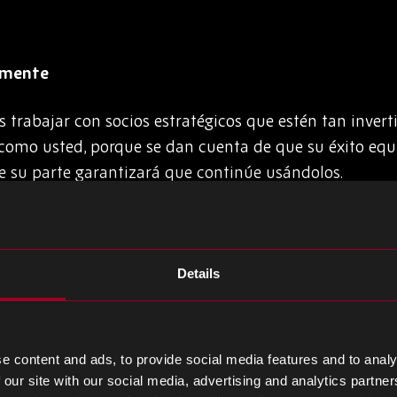
samente
 trabajar con socios estratégicos que estén tan invert
l como usted, porque se dan cuenta de que su éxito eq
 de su parte garantizará que continúe usándolos.
ticipada
ios que estén planificando hacia adelante, para que 
Details
ronósticos de ventas con proveedores es una excelent
es y los largos plazos de entrega. Al anticipar cuánd
roveedores pueden adquirir el stock para usted en mu
e content and ads, to provide social media features and to analy
 our site with our social media, advertising and analytics partn
ías