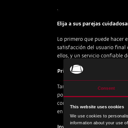
.
Elija a sus parejas cuidado
Lo primero que puede hacer es
satisfacción del usuario fina
ellos, y un servicio confiable
Prioritar la planificación an
Tambiés debe trabajar con soc
Consent
ponerse al día. Trabajar en p
como la escasez de component
This website uses cookies
en mayores cantidades, sus p
We use cookies to personalis
information about your use of
Invertir en nuevas tecnolog