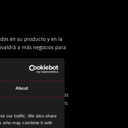
idos en su producto y en la
uivaldrá a más negocios para
no siempre esté jugando a
About
e manera de superar problemas
o necesitará sus componentes
cho tiempo.
se our traffic. We also share
ers who may combine it with