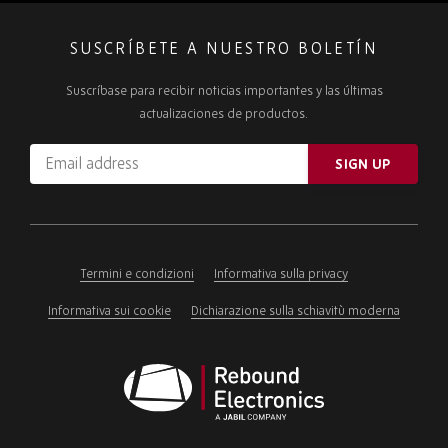
SUSCRÍBETE A NUESTRO BOLETÍN
Suscríbase para recibir noticias importantes y las últimas
actualizaciones de productos.
Email
SIGN UP
address
Please
ignore
this
field
Termini e condizioni
Informativa sulla privacy
Informativa sui cookie
Dichiarazione sulla schiavitù moderna
Rebound