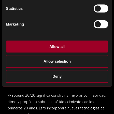
Stef comentó:
Statistics
«Lo que Rebound ha logrado en los últimos 20 años es
Marketing
nada menos que fenomenal. Nunca podríamos haber
pronosticado todas las oportunidades y desafíos que el
mundo y específicamente la industria electrónica nos ha
proporcionado. Los próximos 20 también presentarán
Allow all
oportunidades y desafíos, y estamos seguros y
entusiasmados de que podemos capitalizar esto siendo
Allow selection
ágiles, flexibles, creativos y receptivos mientras
escuchamos a nuestros clientes y empleados».
Deny
Grant añadido:
«Rebound 20/20 significa construir y mejorar con habilidad,
ritmo y propósito sobre los sólidos cimientos de los
primeros 20 años. Esto incorporará nuevas tecnologías de