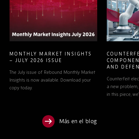
MONTHLY MARKET INSIGHTS
COUNTERFE
– JULY 2026 ISSUE
COMPONEN
AND DEFEN
The July issue of Rebound Monthly Market
PROCUREM
Counterfeit ele
TO KNOW
Insights is now available. Download your
a new problem, b
copy today.
in this piece, w
Más en el blog