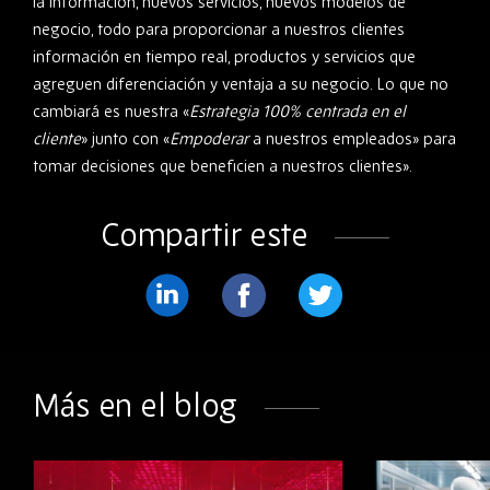
la información, nuevos servicios, nuevos modelos de
negocio, todo para proporcionar a nuestros clientes
información en tiempo real, productos y servicios que
agreguen diferenciación y ventaja a su negocio. Lo que no
cambiará es nuestra «
Estrategia
100% centrada en el
cliente
» junto con «
Empoderar
a nuestros empleados» para
tomar decisiones que beneficien a nuestros clientes».
Compartir este
Compartir
Compartir
Compartir
en
en
en
LinkedIn
Facebook
Twitter
Más en el blog