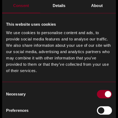
Consent
Details
About
Stef ha impulsado la actualización de Rebounds Global
Infrastructure, Information and Services. Los rápidos
This website uses cookies
avances en computación y específicamente en inteligencia
artificial son parte integral de la estrategia de rebotes para
We use cookies to personalise content and ads, to
permitir a los clientes crear información a medida en su
provide social media features and to analyse our traffic.
We also share information about your use of our site with
cadena de suministro.
our social media, advertising and analytics partners who
may combine it with other information that you’ve
La carrera de Stef en Rebound ha implicado vivir en
provided to them or that they’ve collected from your use
Estados Unidos, mucho tiempo en Italia y, por supuesto, la
of their services.
sede en el Reino Unido.
Grant & Stef lideran un equipo de liderazgo muy
Consent
experimentado a nivel mundial, que al igual que ellos tienen
Necessary
Selection
una gran longevidad y experiencia dentro de la empresa y
han sido contribuyentes clave a la historia de éxito de
Preferences
Rebound.