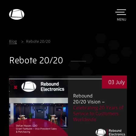
Skip
to
main
TOGGLE
MENU
MAIN
Rebound
content
Electronics
Blog
Rebote 20/20
Rebote 20/20