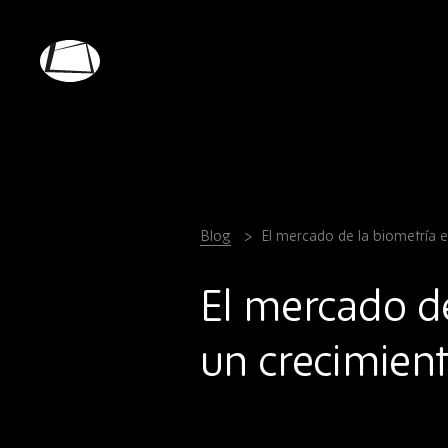
Skip
to
main
Rebound
content
Electronics
Blog
El mercado de la biometría e
El mercado de
un crecimien