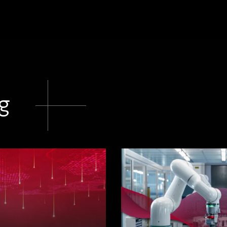
en
en
en
LinkedIn
Facebook
Twitter
og