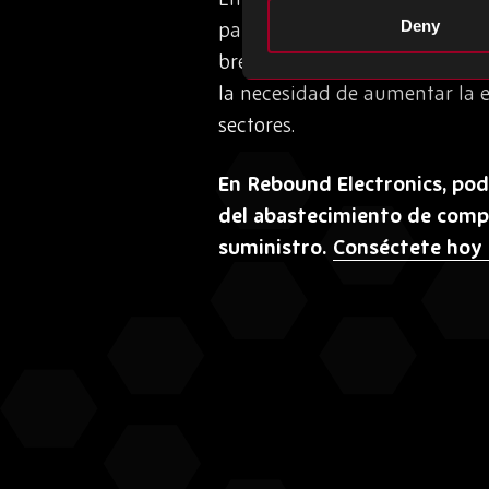
Deny
para una trayectoria de creci
brechas de seguridad y el fra
la necesidad de aumentar la 
sectores.
En Rebound Electronics, pod
del abastecimiento de compo
suministro.
Conséctete hoy