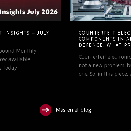
 INSIGHTS – JULY
COUNTERFEIT ELE
COMPONENTS IN A
DEFENCE: WHAT P
Rebound Monthly
TEAMS NEED TO K
Counterfeit electron
ow available.
not a new problem, bu
 today.
one. So, in this piece
Más en el blog