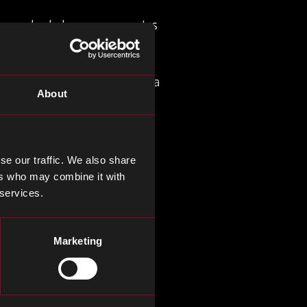
demanda de los componentes
son:
s posible que se requiera una
About
.
ormato digital utilizable.
do y seguro. Cuando se
se our traffic. We also share
ers who may combine it with
 services.
omo resultado, autoriza al
Marketing
metría está sin duda listo