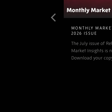
T GUIDE TO
MONTHLY MARKET
LETE ELECTRONIC
2026 ISSUE
The July issue of 
involved in the
Market Insights is n
rospace or defence
Download your copy
 for that matter, will…