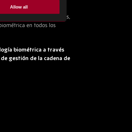
Allow all
uficientes para prevenir las
steriormente, riesgo. Además,
iométrica en todos los
ogía biométrica a través
 de gestión de la cadena de