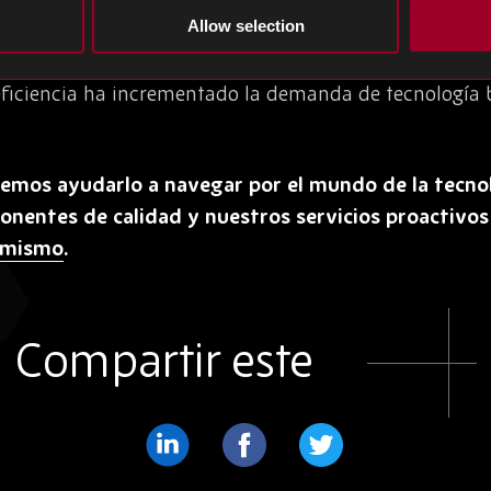
Allow selection
miento continuo. Los métodos tradicionales ya no son s
ude, ya que ofrecen mayores casos de inexactitud y, po
eficiencia ha incrementado la demanda de tecnología b
emos ayudarlo a navegar por el mundo de la tecnol
nentes de calidad y nuestros servicios proactivos
 mismo
.
Compartir este
Compartir
Compartir
Compartir