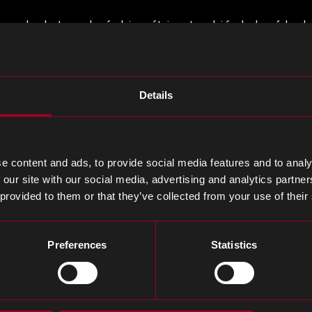
anda de tecnología biométrica, también lo hará la 
tes típicos requeridos para la tecnología biométrica 
cáner para capturar los datos biométricos relevantes. E
Details
dependiendo de los datos biométricos bajo observación
ra convertir los datos biométricos escaneados en un f
os datos biométricos almacenados en un formato cifra
e content and ads, to provide social media features and to analy
 our site with our social media, advertising and analytics partn
étricos, deberán escanearse en esta base de datos.
 provided to them or that they’ve collected from your use of their
etermina si la biometría observada es compatible y, c
Preferences
Statistics
ución centrado en la tecnología, el mercado de la bio