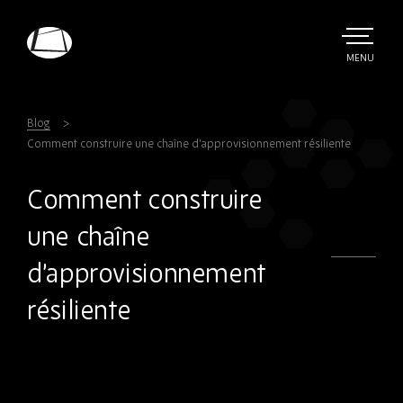
Skip
to
main
TOGGLE
MENU
MAIN
Rebound
content
Electronics
Blog
Comment construire une chaîne d’approvisionnement résiliente
Comment construire
une chaîne
d’approvisionnement
résiliente