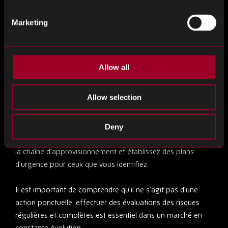
peut être une source d’argent et le déchargement
Marketing
améliorera votre flux de trésorerie et réduira les coûts de
stockage que vous payez.
Étaits des risques approfondies et régulières
Allow all
Afin de construire une chaîne d’approvisionnement
Allow selection
résiliente, vous devez vous assurer que vous êtes
pleinement conscient de tous les risques qui pourraient
remettre en question le fonctionnement de votre
Deny
entreprise. Cartographiez tous les risques potentiels pour
la chaîne d’approvisionnement et établissez des plans
d’urgence pour ceux que vous identifiez.
Il est important de comprendre qu’il ne s’agit pas d’une
action ponctuelle; effectuer des évaluations des risques
régulières et complètes est essentiel dans un marché en
constante évolution.