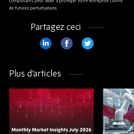
composants peut aider à protéger votre entreprise contre
de futures perturbations.
Partagez ceci
Partager
Partager
Partager
sur
sur
sur
LinkedIn
Facebook
Twitter
Plus d'articles