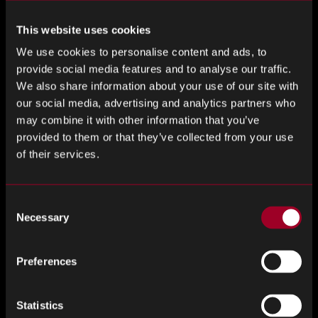
avec vos fournisseurs sur les prévisions de ventes afin que
This website uses cookies
vous sachiez tous les deux de quels composants vous
aurez besoin et quand, bien à l’avance.
We use cookies to personalise content and ads, to
provide social media features and to analyse our traffic.
Réduisez les coûts dans la mesure du possible pour
We also share information about your use of our site with
améliorer les flux de trésorerie
our social media, advertising and analytics partners who
may combine it with other information that you’ve
provided to them or that they’ve collected from your use
Même lorsque les bénéfices ne sont pas régulièrement
of their services.
réalisés, les entreprises ont encore des paiements à
effectuer. L’amélioration de vos flux de trésorerie est un
élément essentiel de la construction d’une chaîne
Consent
d’approvisionnement résiliente afin que les factures, les
Necessary
Selection
salaires et autres coûts soient toujours pris en charge dans
les moments difficiles.
Preferences
Évalue les transactions de votre chaîne
d’approvisionnement et voit où les coupes peuvent être
Statistics
effectuées. Par exemple, détenir des stocks excédentaires