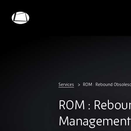
Skip
to
main
Rebound
content
Electronics
Services
ROM : Rebound Obsoles
ROM : Rebou
Management