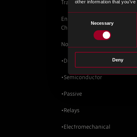
Travailler avec Rebound dès la
other information that you’ve
Consent
En 2019, Rebound a cree Nuvon
Necessary
Selection
Chinois et Tawanais encore pe
Notre linecard Nuvonix offre
•Discrete
Deny
•Semiconductor
•Passive
•Relays
•Electromechanical