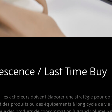
lescence / Last Time Buy
, les acheteurs doivent élaborer une stratégie pour obte
t des produits ou des équipements à long cycle de vie (s
que des produits de consommation à grand volume. En p