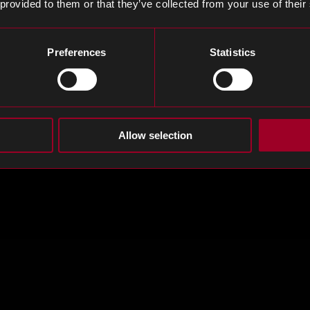
 phase de design peut reduire le risque de ne pas livrer 
 provided to them or that they’ve collected from your use of their
ix : distributeur franchisé de fabricants bases en Asi
Preferences
Statistics
u implantés en Occident.
 un large choix de technologies couvrant un maximum d
Allow selection