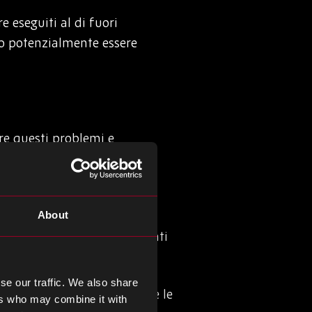
 eseguiti al di fuori
ono potenzialmente essere
re questi problemi e
ono assumere molte forme in
e al controllo delle scorte.
uole per fabbricare i tuoi
About
ri componenti e siete vincolati
se our traffic. We also share
o se è necessario aggiornare le
ers who may combine it with