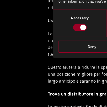
attrezzature di produzione o a
other information that you’ve
ridurre i costi.
Consent
Necessary
Selection
Uso previsioni
Le previsioni sulle vendenze s
i tuoi dati di vendita, puoi c
determinati prodotti non vendo
Deny
tue scorte in modo più effica
Questo aiuterà a ridurre la sp
una posizione migliore per fo
largo anticipo e saranno in gr
Trova un distributore in gra
La nostra strategia finale di r