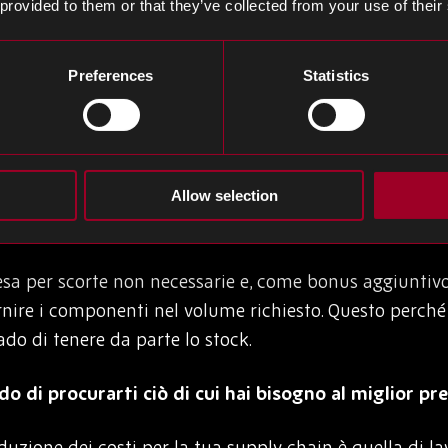
ssumere più personale, ma una volta che l’operazione è 
 provided to them or that they’ve collected from your use of their
Preferences
Statistics
ono una delle migliori strategie di riduzione dei costi 
apire in quali momenti i tuoi prodotti vendono nei volu
no affatto. Utilizzando questi dati e lavorando con i tu
Allow selection
ce, ordinando solo i componenti che prevedi di aver bi
esa per scorte non necessarie e, come bonus aggiuntivo,
rnire i componenti nel volume richiesto. Questo perch
ado di tenere da parte lo stock.
do di procurarti ciò di cui hai bisogno al miglior pr
iduzione dei costi per la tua supply chain è quella di l