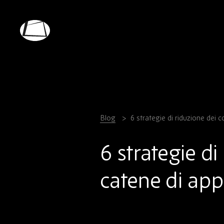
Skip
to
main
Rebound
content
Electronics
Blog
6 strategie di riduzione dei 
6 strategie di
catene di ap