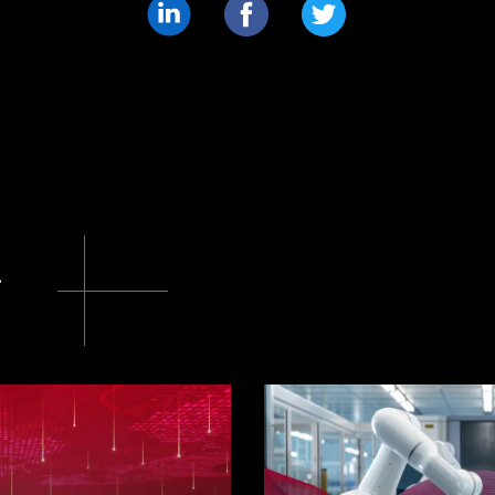
Condividere
Condividere
Condividere
su
su
su
LinkedIn
Facebook
Twitter
g