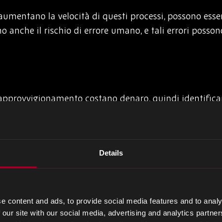
mentano la velocità di questi processi, possono essere
ono anche il rischio di errore umano, e tali errori poss
i approvvigionamento costano denaro, quindi identifica
stai cercando di ridurre i costi. Le inefficienze poss
to, dalla produzione all’amministrazione, agli ordini 
cienze, è necessario esaminare i dati: quanto tempo ci v
Details
 vogliono? Quanti fornitori diversi utilizzate per i vost
ni minimi?
e content and ads, to provide social media features and to analy
potrebbero richiedere di spendere più soldi, ad esempi
 our site with our social media, advertising and analytics partn