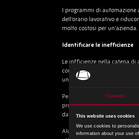
I programmi di automazione au
dell’orario lavorativo e riduc
molto costosi per un’azienda.
Identificare le inefficienze
Le infficienze nella catena d
correggerli è fondamentale se 
una catena di approvvigionamen
Per identificare queste ineffi
Consent
prodotti e quanti lavoratori ci
dal dover soddisfare gli ordi
This website uses cookies
We use cookies to personalis
Alcune di queste inefficienze 
information about your use of