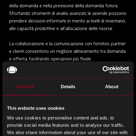
della domanda e nella previsione della domanda futura.
Sfruttando strumenti di analisi avanzati, le aziende possono
prendere decisioni informate in merito ai livelli di inventario,
alle capacità produttive e all’allocazione delle risorse.
La collaborazione e la comunicazione con fornitori, partner
e clienti consentono un migliore allineamento tra domanda
e offerta, facilitando operazioni più fluide.
L’implementazione di sistemi flessibili di gestione della
produzione e dell’inventario consente alle aziende di
Consent
Details
About
rispondere rapidamente e adattarsi alle fluttuazioni della
domanda.
This website uses cookies
Tecniche di livellamento della domanda
We use cookies to personalise content and ads, to
provide social media features and to analyse our traffic.
Le tecniche di livellamento della domanda aiutano a ridurre
We also share information about your use of our site with
al minimo l’impatto della variabilità della domanda sulle