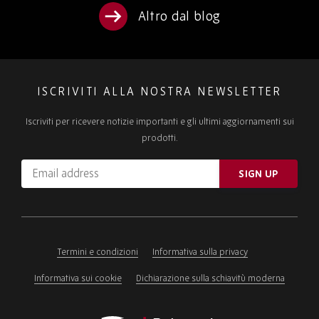
Altro dal blog
ISCRIVITI ALLA NOSTRA NEWSLETTER
Iscriviti per ricevere notizie importanti e gli ultimi aggiornamenti sui
prodotti.
Email
SIGN UP
address
Please
ignore
this
field
Termini e condizioni
Informativa sulla privacy
Informativa sui cookie
Dichiarazione sulla schiavitù moderna