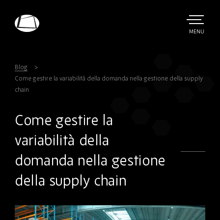
Skip
to
main
TOGGLE
MENU
MAIN
Rebound
content
Electronics
Blog
Come gestire la variabilità della domanda nella gestione della supply
chain
Come gestire la
variabilità della
domanda nella gestione
della supply chain