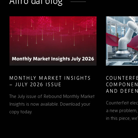
Altro dal blog
MONTHLY MARKET INSIGHTS
COUNTERFE
– JULY 2026 ISSUE
COMPONEN
AND DEFEN
The July issue of Rebound Monthly Market
PROCUREM
Counterfeit ele
TO KNOW
Insights is now available. Download your
a new problem, b
copy today.
in this piece, w