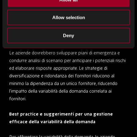
anche la mitigazione dei rischi associati a modelli di
domanda imprevedibili. L’inventario tampone e le scorte di
Allow selection
sicurezza svolgono un ruolo cruciale nel garantire la
continuità dell’approvvigionamento durante i periodi di
Deny
forte domanda o interruzioni dell’offerta.
Le aziende dovrebbero sviluppare piani di emergenza e
condurre analisi di scenario per anticipare i potenziali rischi
ed elaborare risposte appropriate. Le strategie di
diversificazione e ridondanza dei fornitori riducono al
minimo la dipendenza da un unico fornitore, riducendo
l’impatto della variabilità della domanda correlata ai
fornitori.
Best practice e suggerimenti per una gestione
efficace della variabilità della domanda
Per affrontare la variabilità della domanda, le aziende