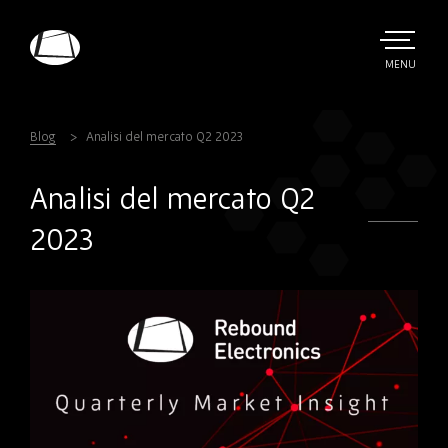
Skip
to
main
TOGGLE
MENU
MAIN
Rebound
content
Electronics
Blog
Analisi del mercato Q2 2023
Analisi del mercato Q2
2023