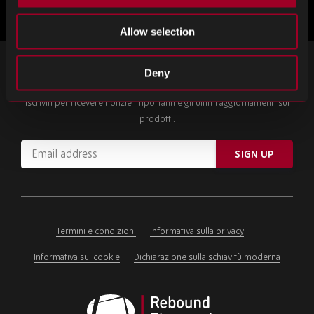
Allow selection
ISCRIVITI ALLA NOSTRA NEWSLETTER
Deny
Iscriviti per ricevere notizie importanti e gli ultimi aggiornamenti sui
prodotti.
Email
SIGN UP
address
Please
ignore
this
field
Termini e condizioni
Informativa sulla privacy
Informativa sui cookie
Dichiarazione sulla schiavitù moderna