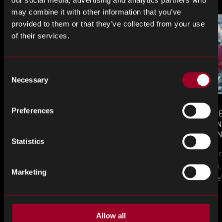
may combine it with other information that you’ve
provided to them or that they’ve collected from your use
of their services.
Consent
Necessary
Selection
Preferences
MONTHLY MARKET INSIGHTS
COUNTERFE
– JULY 2026 ISSUE
COMPONEN
AND DEFEN
Statistics
The July issue of Rebound Monthly Market
PROCUREM
Counterfeit ele
TO KNOW
Insights is now available. Download your
a new problem, b
copy today.
Marketing
in this piece, w
Allow all
Altro dal blog