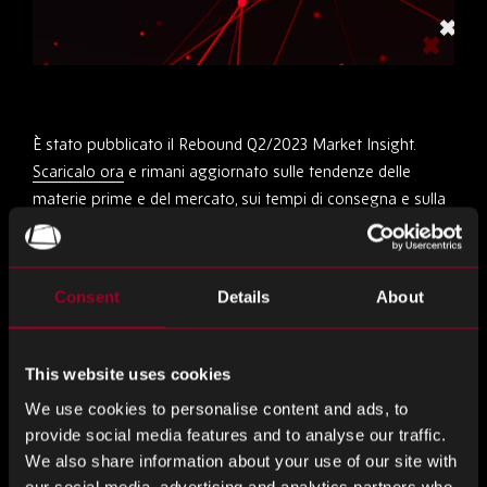
È stato pubblicato il Rebound Q2/2023 Market Insight.
Scaricalo ora
e rimani aggiornato sulle tendenze delle
materie prime e del mercato, sui tempi di consegna e sulla
necessità di conoscere le informazioni!
Condividi questo
Consent
Details
About
This website uses cookies
Condividere
Condividere
Condividere
We use cookies to personalise content and ads, to
su
su
su
provide social media features and to analyse our traffic.
LinkedIn
Facebook
Twitter
Altro dal blog
We also share information about your use of our site with
our social media, advertising and analytics partners who