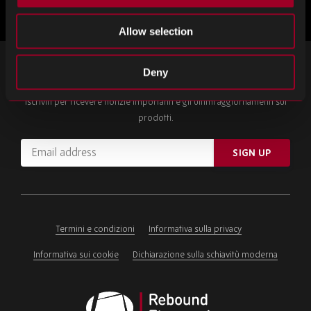
Allow selection
ISCRIVITI ALLA NOSTRA NEWSLETTER
Deny
Iscriviti per ricevere notizie importanti e gli ultimi aggiornamenti sui
prodotti.
Email
SIGN UP
address
Please
ignore
this
field
Termini e condizioni
Informativa sulla privacy
Informativa sui cookie
Dichiarazione sulla schiavitù moderna