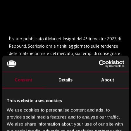
È stato pubblicato il Market Insight del 4° trimestre 2023 di
Rebound.
Scaricalo ora e tieniti
aggiornato sulle tendenze
delle materie prime e del mercato, sui tempi di consegna e
sulle informazioni necessarie!
Condividi questo
Consent
Details
About
This website uses cookies
Condividere
Condividere
Condividere
We use cookies to personalise content and ads, to
su
su
su
provide social media features and to analyse our traffic.
LinkedIn
Facebook
Twitter
Altro dal blog
We also share information about your use of our site with
our social media, advertising and analytics partners who