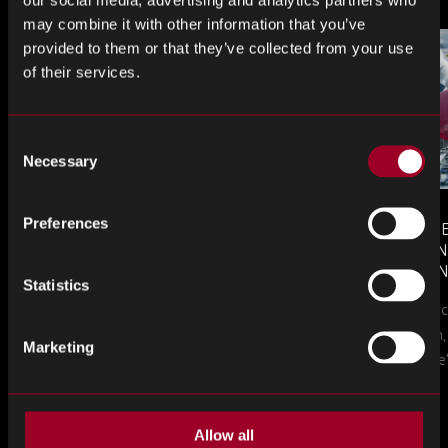
may combine it with other information that you’ve
provided to them or that they’ve collected from your use
of their services.
Consent
Necessary
Selection
Preferences
MONTHLY MARKET INSIGHTS
COUNTERFE
– JULY 2026 ISSUE
COMPONEN
AND DEFEN
Statistics
The July issue of Rebound Monthly Market
PROCUREM
Counterfeit ele
TO KNOW
Insights is now available. Download your
a new problem, b
copy today.
Marketing
in this piece, w
Allow all
Altro dal blog