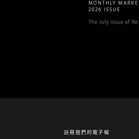
T GUIDE TO
MONTHLY MARKET
LETE ELECTRONIC
2026 ISSUE
The July issue of Re..
nv...
註冊我們的電子報