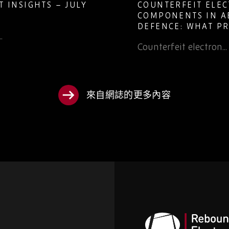
 INSIGHTS – JULY
COUNTERFEIT ELE
COMPONENTS IN A
DEFENCE: WHAT P
.
TEAMS NEED TO K
Counterfeit electron...
來自網誌的更多內容