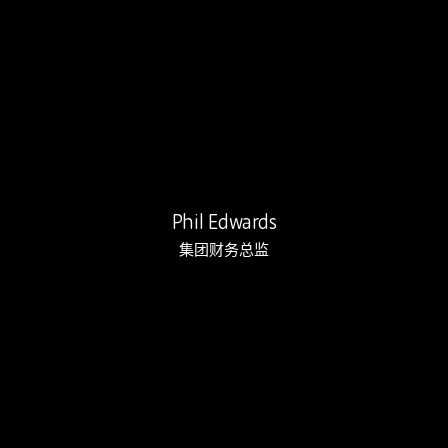
Phil是一名注册会计师，在电子元器件行…
Phil Edwards
集团财务总监