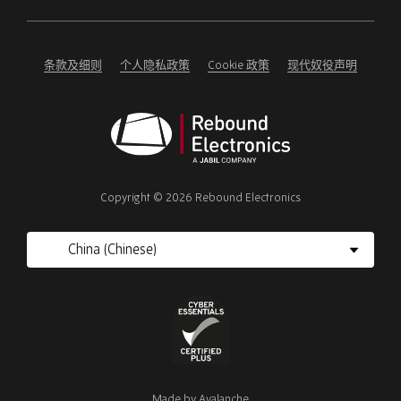
ignore
this
field
条款及细则
个人隐私政策
Cookie 政策
现代奴役声明
Rebound
Electronics
Copyright © 2026 Rebound Electronics
Cyber
Essentials
Made by
Avalanche