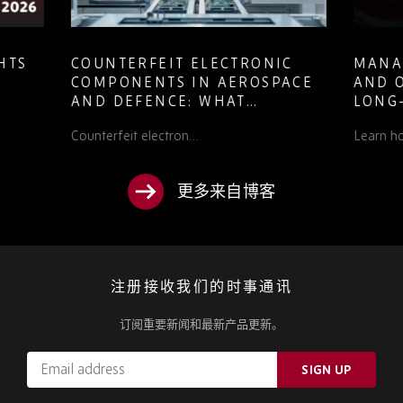
COUNTERFEIT ELECTRONIC
MANAGING
COMPONENTS IN AEROSPACE
AND OBSOL
AND DEFENCE: WHAT
LONG-LIFE
PROCUREMENT TEAMS NEED
PROGRAMS
Counterfeit electron…
Learn how defe
TO KNOW
更多来自博客
注册接收我们的时事通讯
订阅重要新闻和最新产品更新。
Email
SIGN UP
address
Please