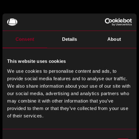
Marcin Malinowski
Consent
Details
About
东欧区总监
This website uses cookies
We use cookies to personalise content and ads, to
provide social media features and to analyse our traffic.
We also share information about your use of our site with
our social media, advertising and analytics partners who
may combine it with other information that you’ve
provided to them or that they’ve collected from your use
of their services.
Erwan 于2003年加入 Rebou…
Consent