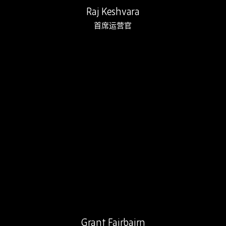
Raj Keshvara
首席运营官
Grant 在 Rebound 工作了 …
Grant Fairbairn