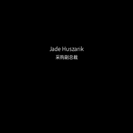
Jade在19年前加入Rebound，并…
Jade Huszarik
采购副总裁
克里斯的21年服务经历以及他确保客户体验…