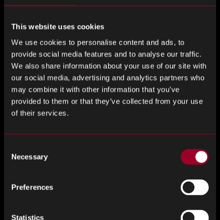
我们一直在寻找积极进取的员工加入
Rebound
团队。如果
当前某个职位没有空缺，我们一定会在将来有空缺时与您
联系。
This website uses cookies
We use cookies to personalise content and ads, to
Please
姓名
*
provide social media features and to analyse our traffic.
ignore
We also share information about your use of our site with
this
our social media, advertising and analytics partners who
may combine it with other information that you’ve
field
provided to them or that they’ve collected from your use
电子邮件
*
of their services.
Consent
Necessary
Selection
简历
Most document, image and spreadsheet formats are accepted. Max
file size 2MB.
Preferences
没有选中任何文件
选择文件
Statistics