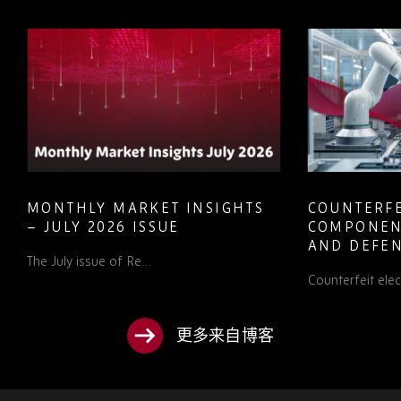
MONTHLY MARKET INSIGHTS
COUNTERFE
– JULY 2026 ISSUE
COMPONEN
AND DEFEN
The July issue of Re…
PROCUREM
Counterfeit ele
TO KNOW
更多来自博客