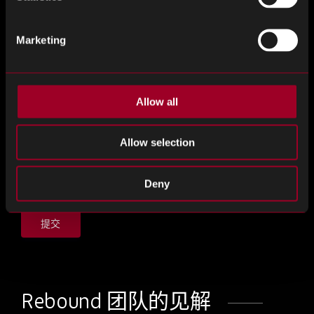
消息
Marketing
Allow all
Allow selection
Deny
提交
Rebound 团队的见解