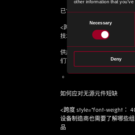
other information that you’ve
已售出的组件
Consent
Necessary
Selection
<跨样式="字体权重：400
技术中使用的部件价格上涨和
供应商只会生产出他们实际期
Deny
们可能会看到更多的OEM升
。
如何应对无源元件短缺
<跨度 style="font-w
设备制造商也需要了解哪些组
品