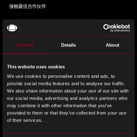
接触最佳合作伙伴
虽然当地可能有一些巨大的潜在供应链合作伙伴，但只有
通过全球多元化，您才能从进入供应商和供应链合作伙伴
的完整市场中受益。
Consent
Details
About
除了能够接触到最好的潜在合作伙伴外，其他供应商也更
有可能改进他们的产品，以争夺您的业务，如果他们知道
This website uses cookies
你有很多选择。即使是现有的合作伙伴也可能愿意重新谈
判您的交易，如果他们知道您愿意使您的供应链多样化，
We use cookies to personalise content and ads, to
因为他们希望保留您的业务。
provide social media features and to analyse our traffic.
We also share information about your use of our site with
采购组件的更多选项
our social media, advertising and analytics partners who
may combine it with other information that you’ve
provided to them or that they’ve collected from your use
正如冠状病毒大流行所证明的那样，中断可以很快切断我
of their services.
们对我们认为理所当然的东西的访问，例如供应商甚至现
场工作人员。如果供应链的整个运营发生在一个地区或国
家，那么在该领域生效的任何限制都会减慢整个运营速