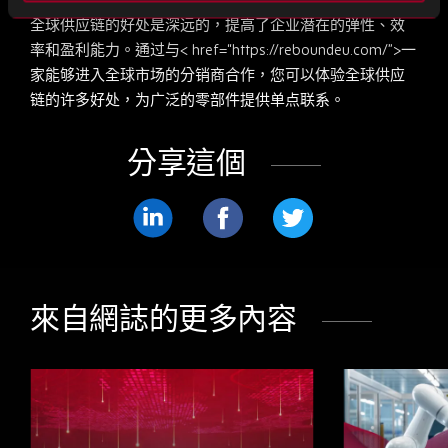
全球供应链的好处是深远的，提高了企业潜在的弹性、效
率和盈利能力。通过与< href=“https://reboundeu.com/”>
一
家能够进入全球市场的分销商合作，您可以体验全球供应
链的许多好处
，为广泛的零部件提供单点联系。
分享這個
分
分
分
享
享
享
LinkedIn
Facebook
Twitter
來自網誌的更多內容