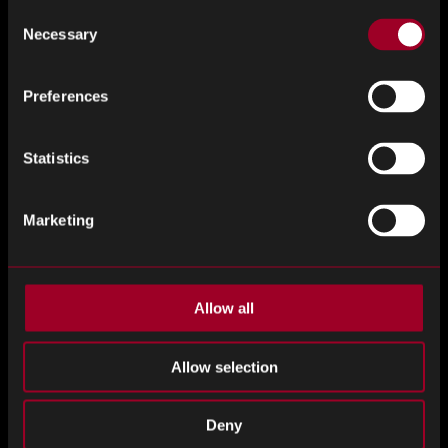
Consent
度。
Necessary
Selection
通过在全球范围内实现多元化，企业在采购组件时有更多
Preferences
的选择，特别是那些难以找到或短缺的组件。在中断时
期，这一点变得更加重要，因为某些渠道被关闭用于采购
组件，而其他渠道可能仍然开放。
Statistics
更快地运送到遥远的地方
Marketing
由于零部件交货时间更快，因此将整个制造操作集中在一
个地方的供应链确实受益于更快的制造过程。但是，当最
终用户在更远的地方时，运输成本和交付时间将高得多。
Allow all
位于全球不同地点的制造工厂或配送中心将使您能够更快
Allow selection
地将产品交付给最终用户。如果没有这种能力，向某些地
区发货可能根本没有财务可行性，这可能会切断整个市场
的业务。
Deny