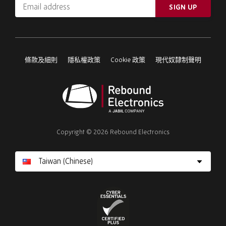
Email
SIGN UP
address
Please
ignore
this
條款及細則
隱私權政策
Cookie 政策
現代奴隸制聲明
field
Rebound
Electronics
Copyright © 2026 Rebound Electronics