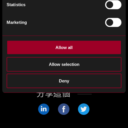
用。三星超越台积电的努力是不断变化的半导体格局的一
Statistics
部分，对行业和全球政治具有重大影响
Marketing
5.
NSF投资4560万美元用于半导体和劳动力发展
美国国家科学基金会（NSF）宣布投资4560万美元，用于
24个旨在推进半导体技术、制造和劳动力发展的研究和教
Allow all
育项目。在 NSF 半导体未来 （FuSe） 计划和“2022 年芯片
和科学法案”的支持下，该计划促进了学术界和工业界之间
Allow selection
的合作，以推动半导体材料、设备和系统的创新，同时满
足美国对熟练半导体劳动力的需求。
Deny
分享這個
分
分
分
享
享
享