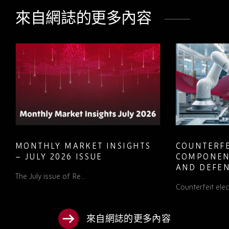
LinkedIn
Facebook
Twitter
來自網誌的更多內容
MONTHLY MARKET INSIGHTS
COUNTERFE
– JULY 2026 ISSUE
COMPONEN
AND DEFEN
The July issue of Re...
PROCUREM
Counterfeit elect
TO KNOW
來自網誌的更多內容