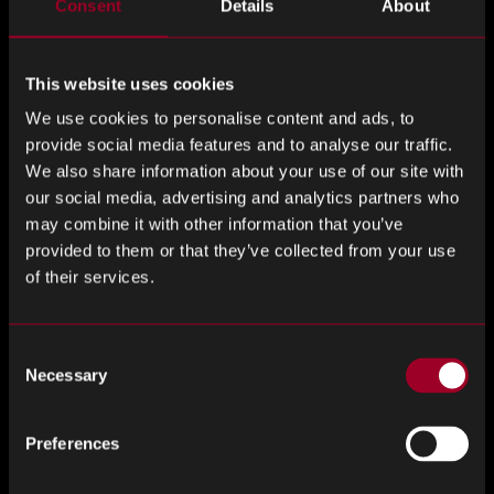
Consent
Details
About
3.
越南关注半导体产业增长，旨在加入全球供应链
越南正在努力成为全球半导体行业的重要参与者，美国支
This website uses cookies
持其增长努力。美越南全面战略伙伴关系凸显了越南在半
We use cookies to personalise content and ads, to
导体领域的潜力，重点是开发人力资源和获得初始资金。
provide social media features and to analyse our traffic.
尽管芯片进口大幅增长，但专家指出，越南目前的作用集
We also share information about your use of our site with
中在组装、测试和封装上，只占半导体供应链的一小部
our social media, advertising and analytics partners who
分。
may combine it with other information that you’ve
provided to them or that they’ve collected from your use
4.
三星旨在超越台积电成为领先的半导体生产商，改变全
of their services.
球动态
分析师预测，三星电子可能会挑战并可能超越台湾半导体
Consent
制造公司（TSMC）成为全球最大的半导体生产商。虽然台
Necessary
Selection
积电在全球半导体供应链中占有重要地位，但三星的大量
资源和对下一代技术的关注可能会推动其向前发展。这种
Preferences
转变可能会产生地缘政治影响，因为台湾作为半导体中心
的角色在西方的战略利益和台湾的主权中发挥着关键作