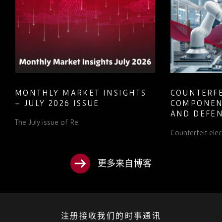
MONTHLY MARKET INSIGHTS
COUNTERFE
– JULY 2026 ISSUE
COMPONEN
AND DEFEN
The July issue of Re…
PROCUREM
Counterfeit ele
TO KNOW
更多来自博客
注册接收我们的时事通讯