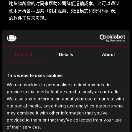
输货物所需的时间来帮助公司降低运输成本。这可以通过
使用分析各种因素（例如距离、交通模式和交付时间表）
的软件工具来实现。
协商费率
与承运人协商费率可能是降低运输成本的有效方法。通过
Consent
Details
About
利用货运量和与承运人的关系，公司通常可以获得更好的
费率和条款。
This website uses cookies
使用多式联运
We use cookies to personalise content and ads, to
多式联运涉及使用多种运输方式来运输货物。这可能包括
provide social media features and to analyse our traffic.
We also share information about your use of our site with
使用卡车、火车和轮船，并且可以通过利用每种运输方式
our social media, advertising and analytics partners who
的优势来降低运输成本的有效方法。
may combine it with other information that you’ve
provided to them or that they’ve collected from your use
降低运输成本的工具和技术
of their services.