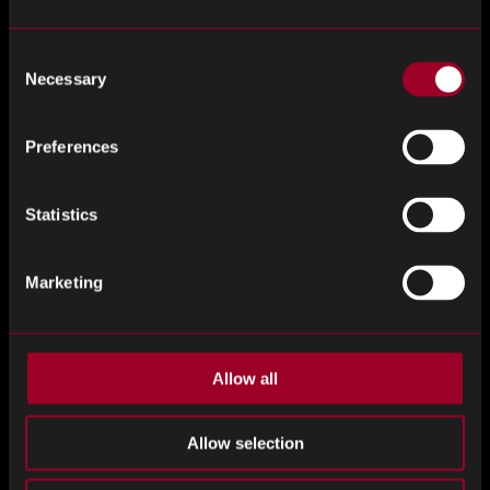
运输管理系统
Consent
TMS软件可以通过提供货运动向的实时可见性，自动化预订
Necessary
Selection
流程并提供分析以识别节省成本的机会来帮助公司优化其
运输运营。
Preferences
货运审计和支付服务
Statistics
货运审计和支付服务可以通过确保货运单准确、识别和收
回超额收费以及降低管理成本来帮助公司降低运输成本。
Marketing
预测分析
预测分析可以帮助公司优化其运输运营，方法是使用数据
Allow all
预测货运量、识别趋势并在潜在问题发生之前识别它们。
Allow selection
总之，降低供应链中的运输成本需要战略、工具和技术的
组合。通过采取整体方法并持续监控和优化运输运营，公