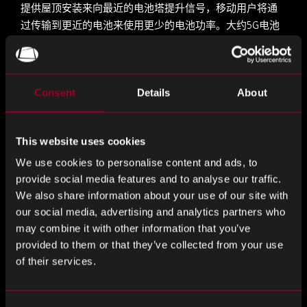
提供屋顶安装来向最近的电池塔提升信号，移动用户将通
过传输到更近的电池来使用更少的电池功率。大约5G电池
相距近500英尺，只显示为小盒子，所以更好地融入环境，
尤其是在
Consent
Details
About
城市
<扩展样式]"字体重量：400;">Cells并不是运行5G网络所需
This website uses cookies
的唯一5G网络组件。为了能够访问网络，用户将需要配备
5G 调制解调器的智能手机，目前只有顶级手机拥有智能手
We use cookies to personalise content and ads, to
机
provide social media features and to analyse our traffic.
We also share information about your use of our site with
our social media, advertising and analytics partners who
5G组件将如何影响全球供应链
？
may combine it with other information that you’ve
provided to them or that they’ve collected from your use
<斯潘风格]"字体重量：400;">全球供应链已经必须提供组件
of their services.
来支持这项新的和令人兴奋的技术，但它确实还处于早期
阶段。在2022年左右5G成为常态之前，5G网络组件的容量
只会增加