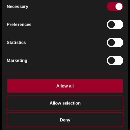
Consent
Necessary
Selection
<斯潘风格]"字体重量：400;">5G尚未在多个网络和多个地
点推出。虽然我们在英国有5G基础设施，但欧洲、美洲和
Preferences
世界其他地区仍有待发展。随着新国家开始实施5G，供应
链需求将
Statistics
激增
Marketing
<斯潘风格]"字体重量：400：">构成5G电池和5G调制解调
器的技术仍然相对较新，因此可能会发生变化。随着越来
越多的国家和运营商推出自己的 5G 网络，技术有更大的进
步潜力使其运行得更好，这当然需要新的 5G 网络组件。
Allow all
<斯潘风格]"字体重量：400：">这种进一步采取5G的潜力
Allow selection
意味着公司可能会争夺5G技术的领先地位，这意味着供应
链将被迫满足
Deny
竞争带来的增加的需求