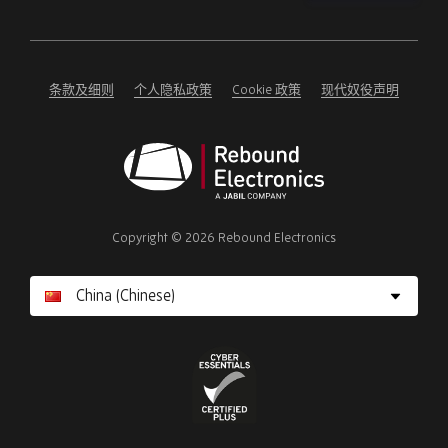
Please
ignore
this
field
条款及细则
个人隐私政策
Cookie 政策
现代奴役声明
Rebound
Electronics
Copyright © 2026 Rebound Electronics
Cyber