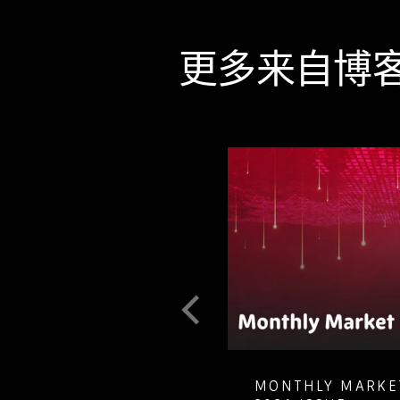
更多来自博
T GUIDE TO
MONTHLY MARKET