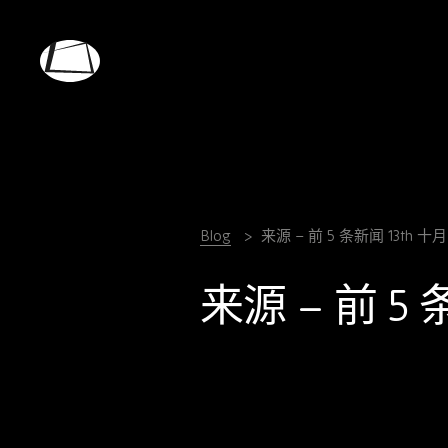
Skip
to
main
Rebound
content
Electronics
Blog
来源 – 前 5 条新闻 13th 十月 
来源 – 前 5 