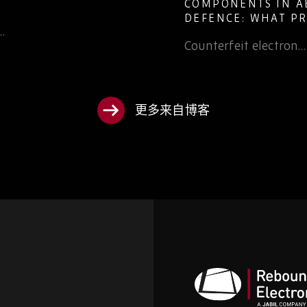
COMPONENTS IN A
DEFENCE: WHAT P
…
TEAMS NEED TO K
Counterfeit electron…
更多来自博客