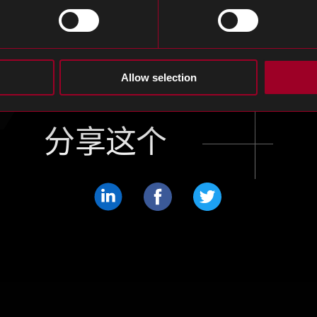
 Electronics // 13/10/20223
Allow selection
分享这个
分
分
分
享
享
享
LinkedIn
Facebook
Twitter