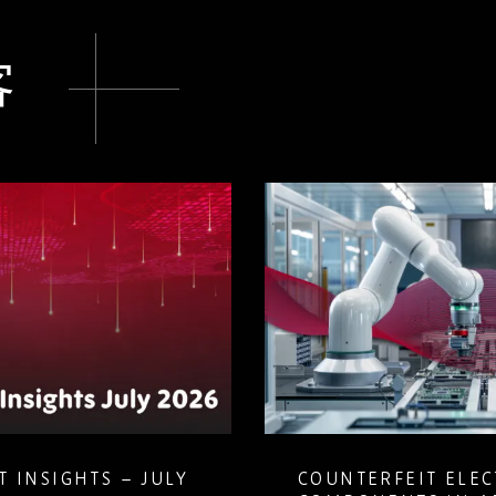
客
 INSIGHTS – JULY
COUNTERFEIT ELE