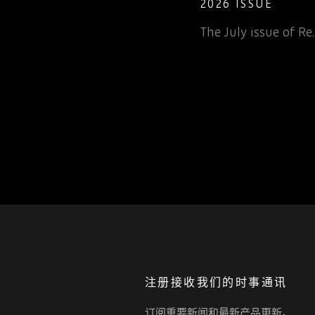
LETE ELECTRONIC
2026 ISSUE
The July issue of Re
 inv…
注册接收我们的时事通讯
订阅重要新闻和最新产品更新。