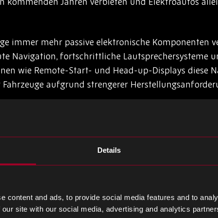
en kommenden Jahren verbieten und Elektroautos alle
uge immer mehr passive elektronische Komponenten v
te Navigation, fortschrittliche Lautsprechersysteme 
onen wie Remote-Start- und Head-up-Displays diese N
Fahrzeuge aufgrund strengerer Herstellungsanforder
ls rasant, da die Menschen von einem „Smart Home“ tr
Details
ufslisten zu erstellen und Musik abzuspielen. Jetzt ka
g und mehr verwendet werden, und es wird prognostizi
uf sein werden.
e content and ads, to provide social media features and to analy
 our site with our social media, advertising and analytics partn