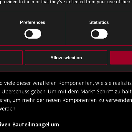
roße Anzahl elektronischer Komponenten verwenden, be
 provided to them or that they’ve collected from your use of their
ompatibel umzurütteln, den Markt zusätzlich, was zu 
Preferences
Statistics
hen führen zu einer Situation, in der die Nachfrage das
 einen verstärkten Wettbewerb um die notwendigen K
Allow selection
 Produktion für Komponenten, die in älteren Technol
o viele dieser veralteten Komponenten, wie sie realist
n Überschuss geben. Um mit dem Markt Schritt zu hal
üsten, um mehr der neuen Komponenten zu verwenden,
werden.
iven Bauteilmangel um