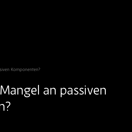
assiven Komponenten?
 Mangel an passiven
n?