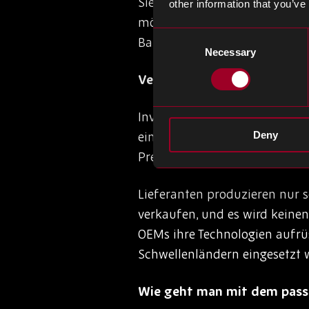
Sied all diese Geräte eine g
other information that you’ve
möglichst viele Geräte IoT-k
Consent
Bauelementen führt.
Necessary
Selection
Veraltete Komponenten
Investitionen in diesen Bereic
eine erhöhte Produktion und
Deny
Preiserhöhung und reduzierte
Lieferanten produzieren nur s
verkaufen, und es wird keine
OEMs ihre Technologien aufr
Schwellenländern eingesetzt 
Wie geht man mit dem pass