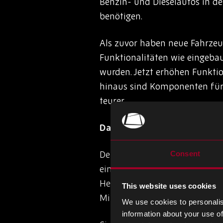
Benzin- und Dieselautos in d
benötigen.
Als zuvor haben neue Fahrze
Funktionalitäten wie eingebau
wurden. Jetzt erhöhen Funkti
hinaus sind Komponenten für 
teurer.
Das Internet der Dinge
Der IoT-Markt wächst ebenfal
Consent
ein Sprachassistent, um Einka
Heizungssystemen, Beleuchtun
This website uses cookies
Milliarden IoT-Geräte im Umla
We use cookies to personalis
information about your use of