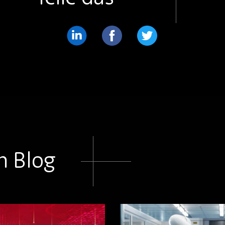
Teilen
Teilen
Teilen
Sie
Sie
Sie
weiter
weiter
weiter
LinkedIn
Facebook
Twitter
m Blog