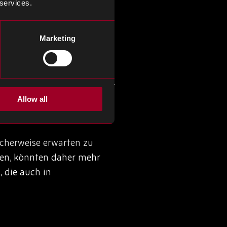
lastet der Wunsch der OEMs,
 services.
einem Mangel an passiven
Marketing
 Angebot übersteigt. Es gibt
omponenten sowie eine
Allow all
ogien verwendet werden.
ischerweise erwarten zu
ten, könnten daher mehr
 die auch in