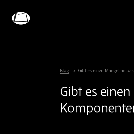
Skip
to
main
Rebound
content
Electronics
Blog
Gibt es einen Mangel an p
Gibt es einen
Komponente