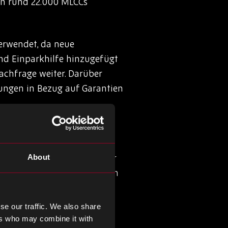
in rund 22.000 MLCCs
erwendet, da neue
und Einparkhilfe hinzugefügt
achfrage weiter. Darüber
ungen in Bezug auf Garantien
äumen, das mehr ist als nur
About
nn die Gerätekonnektivität in
ert, dass bis 2020 20,4
se our traffic. We also share
ers who may combine it with