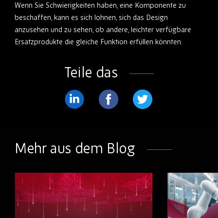
Wenn Sie Schwierigkeiten haben, eine Komponente zu
beschaffen, kann es sich lohnen, sich das Design
anzusehen und zu sehen, ob andere, leichter verfügbare
Ersatzprodukte die gleiche Funktion erfüllen könnten.
Teile das
Teilen
Teilen
Teilen
Sie
Sie
Sie
weiter
weiter
weiter
Mehr aus dem Blog
LinkedIn
Facebook
Twitter