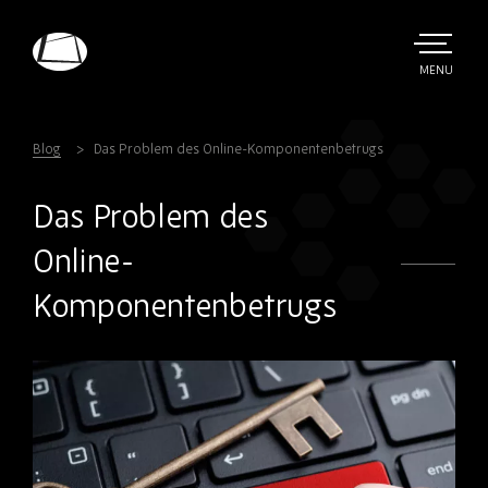
Skip
to
main
TOGGLE
MENU
MAIN
Rebound
content
Electronics
Blog
Das Problem des Online-Komponentenbetrugs
Das Problem des
Online-
Komponentenbetrugs