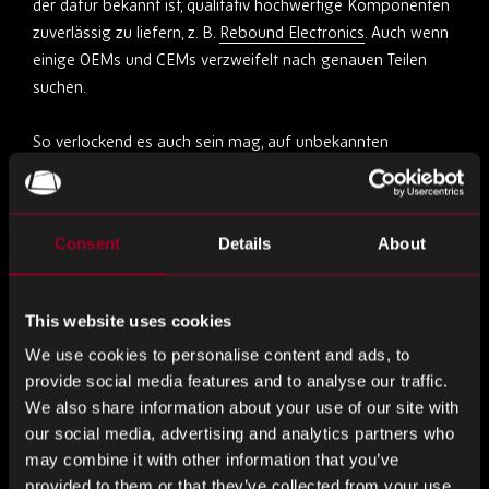
der dafür bekannt ist, qualitativ hochwertige Komponenten
zuverlässig zu liefern, z. B.
Rebound Electronics
. Auch wenn
einige OEMs und CEMs verzweifelt nach genauen Teilen
suchen.
So verlockend es auch sein mag, auf unbekannten
Websites einzukaufen, die eine Lagerlieferung innerhalb
von Tagen versprechen, wenn etwas zu gut erscheint, um
wahr zu sein, dann ist es höchstwahrscheinlich.
Consent
Details
About
Es ist auch wichtig, das Bewusstsein für dieses Problem zu
schärfen und die Botschaft an andere in der Branche zu
This website uses cookies
verbreiten, um sicherzustellen, dass sie diesen Betrügereien
We use cookies to personalise content and ads, to
nicht zum Opfer fallen. Diese Websites nutzen diejenigen,
provide social media features and to analyse our traffic.
die bereits Probleme haben. Wir sollten uns alle einig sein,
We also share information about your use of our site with
betrügerische Aktivitäten aus unserer Branche
our social media, advertising and analytics partners who
fernzuhalten.
may combine it with other information that you’ve
provided to them or that they’ve collected from your use