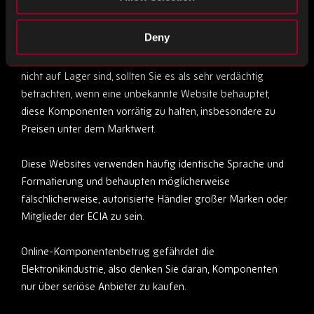
das keine überprüfbaren Handelsreferenzen vorlegen kann.
Deny
Die Komponentenknappheit, mit der wir derzeit konfrontiert
sind, ist branchenweit. Wenn vertrauenswürdige Lieferanten
nicht auf Lager sind, sollten Sie es als sehr verdächtig
betrachten, wenn eine unbekannte Website behauptet,
diese Komponenten vorrätig zu halten, insbesondere zu
Preisen unter dem Marktwert.
Diese Websites verwenden häufig identische Sprache und
Formatierung und behaupten möglicherweise
fälschlicherweise, autorisierte Händler großer Marken oder
Mitglieder der ECIA zu sein.
Online-Komponentenbetrug gefährdet die
Elektronikindustrie, also denken Sie daran, Komponenten
nur über seriöse Anbieter zu kaufen.