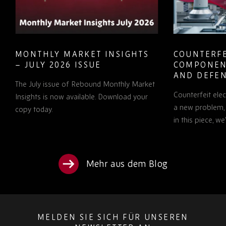
MONTHLY MARKET INSIGHTS
COUNTERFE
– JULY 2026 ISSUE
COMPONEN
AND DEFEN
The July issue of Rebound Monthly Market
PROCUREM
Counterfeit ele
TO KNOW
Insights is now available. Download your
a new problem, b
copy today.
in this piece, w
Mehr aus dem Blog
MELDEN SIE SICH FÜR UNSEREN