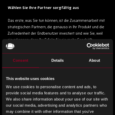
Wählen Sie Ihre Partner sorgfältig aus
Das erste, was Sie tun können, ist die Zusammenarbeit mit
strategischen Partnern, die genauso in Ihr Produkt und die
Zufriedenheit der Endbenutzer investiert sind wie Sie, weil
sie erkennen, dass Ihr Erfolg für sie mehr Geschäft
bedeutet und ein zuverlässiger Service ihrerseits sicherstellt,
dass Sie sie weiterhin nutzen.
Consent
Details
About
Prioritisieren Sie die Vorausplanung
Sie sollten auch mit Partnern zusammenarbeiten, die
This website uses cookies
vorausschauend planen, damit Sie nicht immer aufholen.
We use cookies to personalise content and ads, to
Die Arbeit an Absatzprognosen mit Lieferanten ist eine
provide social media features and to analyse our traffic.
gute Möglichkeit, Probleme wie Komponentenengpässe
We also share information about your use of our site with
und lange Vorlaufzeiten zu überwinden. Indem Sie
our social media, advertising and analytics partners who
antizipieren, wann Sie Ihre Komponenten in höheren
may combine it with other information that you’ve