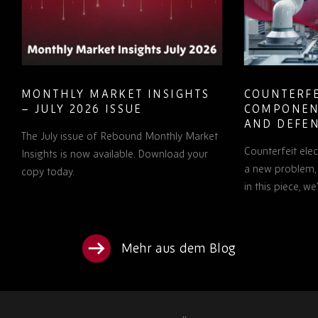
MONTHLY MARKET INSIGHTS
COUNTERFE
– JULY 2026 ISSUE
COMPONEN
AND DEFEN
The July issue of Rebound Monthly Market
PROCUREM
Counterfeit ele
TO KNOW
Insights is now available. Download your
a new problem, b
copy today.
in this piece, w
Mehr aus dem Blog