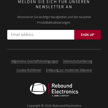
MELDEN SIE SICH FÜR UNSEREN
NEWSLETTER AN
Abonnieren Sie wichtige Neuigkeiten und die neuesten
Produktaktualisierungen.
Email
SIGN UP
address
Please
ignore
this
field
Allgemeine Geschäftsbedingungen
Datenschutzerklärung
Cookie-Richtlinien
Erklärung zur modernen Sklaverei
Rebound
Electronics
Copyright © 2026 Rebound Electronics