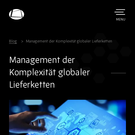
Skip
to
main
TOGGLE
MENU
MAIN
Rebound
content
Electronics
Blog
Management der Komplexität globaler Lieferketten
Management der
Komplexität globaler
Lieferketten