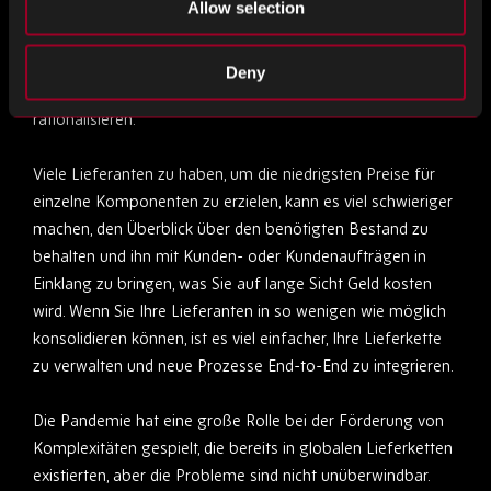
Allow selection
Es ist auch erwähnenswert, dass Sie mit einer
wahrscheinlicheren Komplexität erleben, wenn Ihre
Lieferkette selbst komplizierter ist, und daher sollten Sie
Deny
versuchen, Ihre Lieferkette nach Möglichkeit zu
rationalisieren.
Viele Lieferanten zu haben, um die niedrigsten Preise für
einzelne Komponenten zu erzielen, kann es viel schwieriger
machen, den Überblick über den benötigten Bestand zu
behalten und ihn mit Kunden- oder Kundenaufträgen in
Einklang zu bringen, was Sie auf lange Sicht Geld kosten
wird. Wenn Sie Ihre Lieferanten in so wenigen wie möglich
konsolidieren können, ist es viel einfacher, Ihre Lieferkette
zu verwalten und neue Prozesse End-to-End zu integrieren.
Die Pandemie hat eine große Rolle bei der Förderung von
Komplexitäten gespielt, die bereits in globalen Lieferketten
existierten, aber die Probleme sind nicht unüberwindbar.