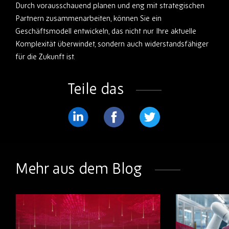
Durch vorausschauend planen und eng mit strategischen
Partnern zusammenarbeiten, können Sie ein
Geschäftsmodell entwickeln, das nicht nur Ihre aktuelle
Komplexität überwindet, sondern auch widerstandsfähiger
für die Zukunft ist.
Teile das
Teilen
Teilen
Teilen
Sie
Sie
Sie
weiter
weiter
weiter
Mehr aus dem Blog
LinkedIn
Facebook
Twitter