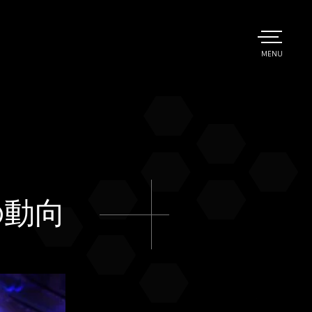
TOGGLE
MENU
MAIN
の動向