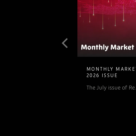
T GUIDE TO
MONTHLY MARKET
LETE ELECTRONIC
2026 ISSUE
The July issue of Re
 inv…