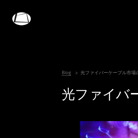
Skip
to
main
Rebound
content
Electronics
Blog
光ファイバーケーブル市場
光ファイバ