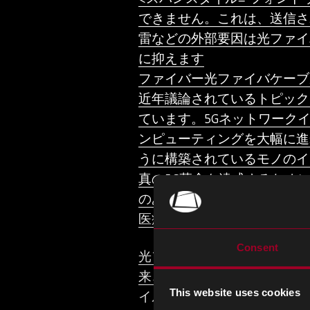
できません。これは、送信さ
雷などの外部要因は光ファイ
に抑えます
ファイバー光ファイバケーブ
近年議論されているトピック
ています。5Gネットワーク
ンピューティングを大幅に進歩
うに構築されているモノのイ
真の5G革命を達成するため
のあるインターネット体験を
医療・航空宇宙産業における
Consent
光ファイバー技術が進歩する
来、照明、画像転送、レーザ
This website uses cookies
イル=>“フォントウェイト: