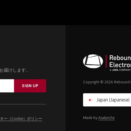
お届けします。
Rebound
Electronics
Copyright © 2026 Rebound E
SIGN UP
Made by
Avalanche
キー（Cookie）ポリシー