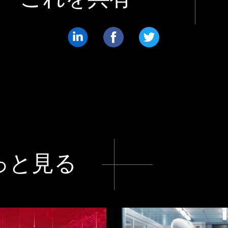
共
共
共
有
有
有
す
す
す
る
る
る
LinkedIn
Facebook
Twitter
っと見る