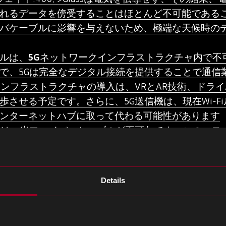
れるデータを傍受することはほとんど不可能である
バケーブルに影響を与えないため、極端な天候時の
ルは、5Gネットワークインフラストラクチャ内で不
で、5Gは完全なデジタル接続を提供することで通信
インフラストラクチャの導入は、VRとAR技術、ドラ
させる予定です。さらに、5G送信機は、現在Wi-F
ンターネットハブに取って代わる可能性があります
には、光ファイバーケーブルが不可欠です。このスモ
提供するために、重要な光ファイバーケーブルバッ
アプリケーション数の増加
Details
につれて、さまざまな業界で多くの使用例が特定さ
ー信号配信に光ファイバーを使用してきました。将
400;”>>、創傷と腫瘍治療の治癒を促進する可能性が