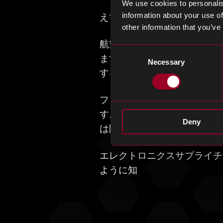
We use cookies to personalis
information about your use of
えています。例えば、>
other information that you’ve
航空宇宙分野では、光ファイ
Consent
ます。光ファイバーの使用は
Necessary
Selection
することなく、機内エンター
ファイバー光ファイバケーブ
す。技術が発展し、アプリケ
Deny
は間違いありません。5Gは
エレクトロニクスサプライチ
ように知