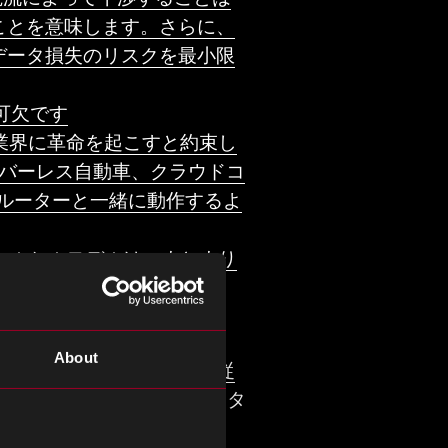
ことを意味します。さらに、
データ損失のリスクを最小限
可欠です
業界に革命を起こすと約束し
イバーレス自動車、クラウドコ
iルーターと一緒に動作するよ
ールセルモデルは、まとまり
クボーンを必要とします
About
れています。医療業界は、従
来を見据えると、
<スパンスタ
あるアプリケーションが増