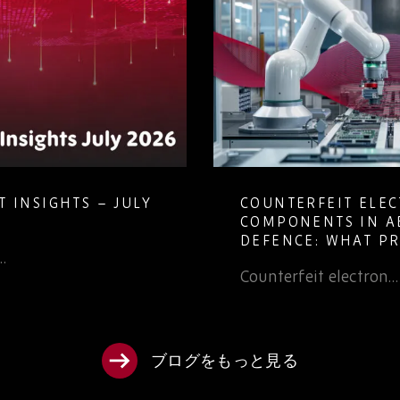
 INSIGHTS – JULY
COUNTERFEIT ELE
COMPONENTS IN A
DEFENCE: WHAT P
…
TEAMS NEED TO K
Counterfeit electron…
ブログをもっと見る