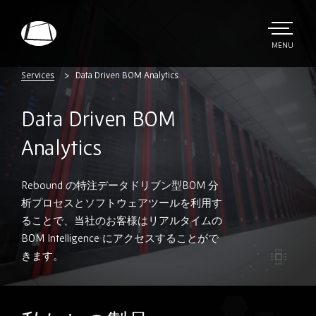
Skip
to
main
TOGGLE
MENU
MAIN
Rebound
content
Electronics
Services
Data Driven BOM Analytics
Data Driven BOM
Analytics
Rebound の特注データドリブン型BOM 分
析プロセスとソフトウェアツールを利用す
ることで、当社のお客様はリアルタイムの
BOM Intelligence にアクセスすることがで
きます。