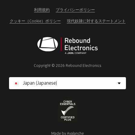
this
field
利用規約
プライバシーポリシー
クッキー（Cookie）ポリシー
現代奴隷に対するステートメント
Rebound
Electronics
Copyright © 2026 Rebound Electronics
Cyber
Essentials
Made by
Avalanche