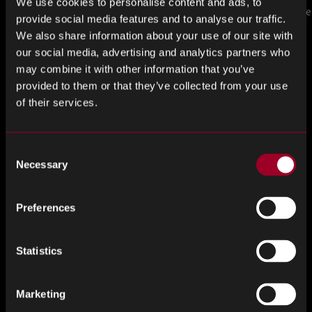
We use cookies to personalise content and ads, to
Counterfeit electron…
Learn how defe
TO KNOW
provide social media features and to analyse our traffic.
We also share information about your use of our site with
our social media, advertising and analytics partners who
ブログをもっと見る
may combine it with other information that you’ve
provided to them or that they’ve collected from your use
of their services.
サービス
Consent
Necessary
Selection
Preferences
Statistics
Marketing