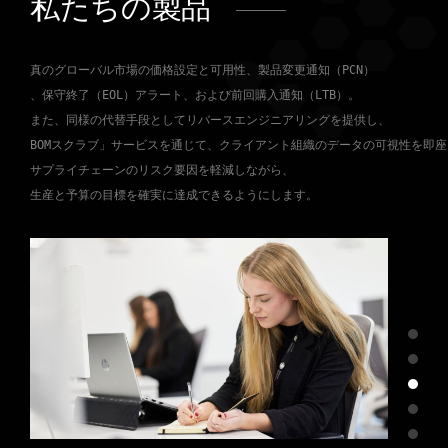
私たちの製品
真のグローバル市場の価格設定と可用性、製品変更通知（PCN）

、保守終了（EOL）アラート、および前回購入通知（LTB）。

また、同様の代替手段としてリバースエンジニアリングを提供し、 

BOMスクラブ」サービスを通じて、クライアント組織のデータの可視性を即座
サプライチェーンのリスク要因を軽減しながら、

生産と予算の目標を確実に達成できるようにします。