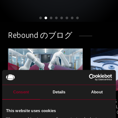
Rebound のブログ
Consent
Details
About
COUNTERFEIT ELECTRONIC
MANAGING
COMPONENTS IN AEROSPACE
AND OBSOL
This website uses cookies
AND DEFENCE: WHAT
LONG-LIFE
PROCUREMENT TEAMS NEED
PROGRAMS