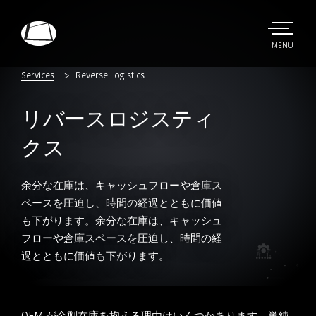
Skip
to
main
TOGGLE
MENU
MAIN
Rebound
content
Electronics
Services
Reverse Logistics
リバースロジスティ
クス
余分な在庫は、キャッシュフローや倉庫ス
ペースを圧迫し、時間の経過とともに価値
も下がります。余分な在庫は、キャッシュ
フローや倉庫スペースを圧迫し、時間の経
過とともに価値も下がります。
OEM
が余剰在庫を抱える理由はいくつかあります。単純