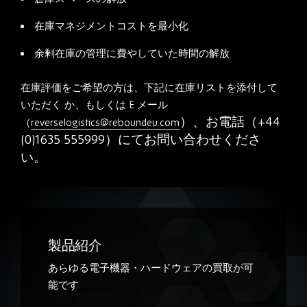
在庫マネジメントコストを最小
化
余剰在庫の管理に費やしていた
時間の解放
在庫評価をご希望の方は、下記に在庫リストを添付して
いただく か、もしくは
E
メール
）、お電話
（
+44
（
reverselogistics@reboundeu.com
(0)1635 555999
）にて
お問い合わせくださ
い。
製品紹介
あらゆる電子機器・ハードウェア
の買取が可
能です