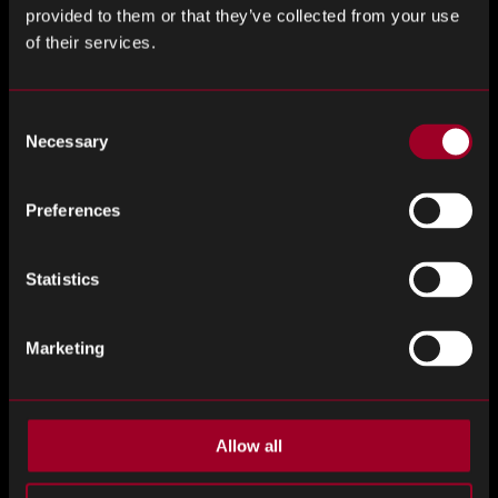
トします
provided to them or that they’ve collected from your use
of their services.
当社がどのようにお客様の陳腐化戦略をサポートできる
せくだ
のか、下記のフォームを使用してお問い合わ
Consent
い。
Necessary
Selection
または、
E
メール
Preferences
<2201>
rever
selogistics@reboundeu.com
</ 2201>
、電話
99
にてお問い合わせください。
+44(0)16355559
Statistics
Please
お名前
*
ignore
Marketing
this
field
E メールアドレス
*
Allow all