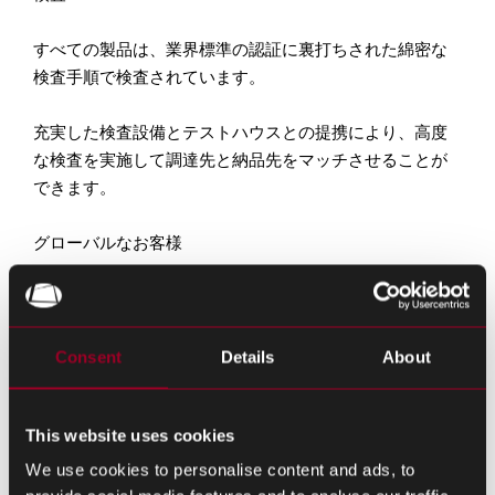
すべての製品は、業界標準の認証に裏打ちされた綿密な
検査手順で
検査されています。
充実した検査設備とテストハウスとの提携により、高度
な検査を実施して調達先と納品先をマッチさ
せることが
できます。
グローバルなお客様
当社の国際的なオフィスとサービスは、お客様に利便性
と柔軟性を
提供します。
ブルーチップ、ティア
1
、ティア
2
の
OEM
、
ODM
、
CEM
、
Consent
Details
About
お客様とお取引させていただいて
おり
EMS
の
ます。
This website uses cookies
24
時間
365
日の調達・購買処理能力により、お客様が必
We use cookies to personalise content and ads, to
要とするものを必要な時に見つけ、お客様のサプライチ