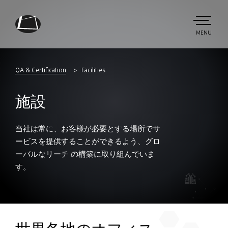
Skip
to
main
TOGGLE
MENU
MAIN
Rebound
content
Electronics
QA & Certification
Facilities
施設
当社は常に、お客様が必要とする場所でサ
ービスを提供することができるよう、グロ
ーバルなリーチ の構築に取り組んでいま
す。