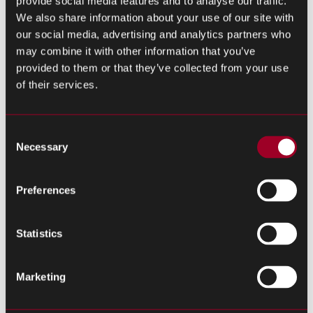
provide social media features and to analyse our traffic.
ェーンを円滑に保 ち、お客様の収益に付加価値を与えま
We also share information about your use of our site with
す。
our social media, advertising and analytics partners who
may combine it with other information that you’ve
provided to them or that they’ve collected from your use
ウェアハウジング
of their services.
欧州とアジアには、温度と湿度が調節された認定倉庫が
あり、お客様のご要望に応じて部品の緩衝在
Consent
庫や出荷を行います。
Necessary
Selection
すべての部品は、保管前に検査され、スケジュールに沿
Preferences
って、ある
いは必要に応じて発送されるた め、お客様の
円滑に保ちます。
サプライチェーンを
Statistics
Marketing