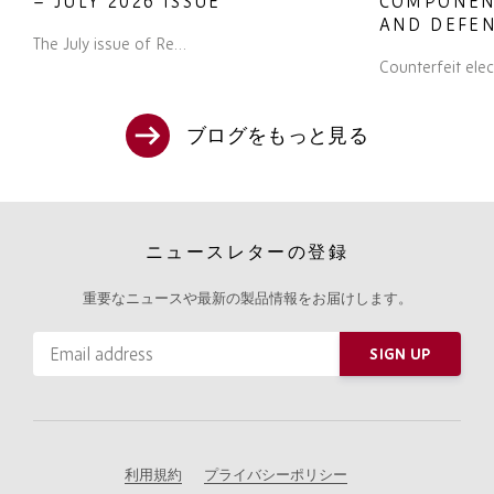
JULY 2026 ISSUE
COMPONENTS IN
AND DEFENCE: W
July issue of Re…
PROCUREMENT T
Counterfeit electron…
TO KNOW
ブログをもっと見る
ニュースレターの登録
重要なニュースや最新の製品情報をお届けします。
Email
SIGN UP
address
Please
ignore
this
field
利用規約
プライバシーポリシー