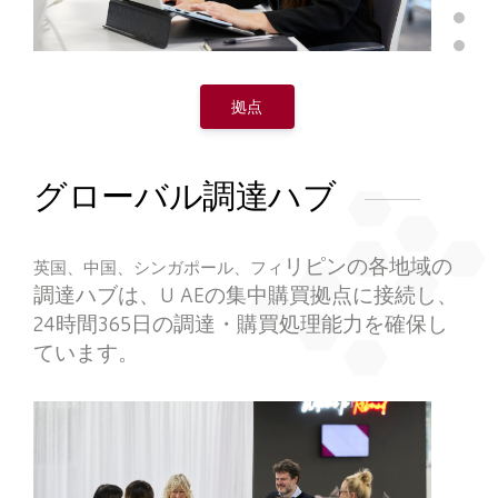
拠点
グローバル調達ハブ
リピンの各地域の
英国、中国、シンガポール、フィ
調達ハブは、
U AE
の集中購買拠点に接続し、
24
時間
365
日の調達・購買処理能力を確保し
ています。