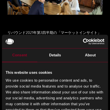
リバウンド2021年第3四半期の「マーケットインサイト」
が公開されました。
今すぐダウンロードして
、商品や市
場の動向、リードタイムを最新の状態に保ち、情報を知
る必要があります!
Consent
Details
About
これを共有
This website uses cookies
We use cookies to personalise content and ads, to
provide social media features and to analyse our traffic.
共
共
共
We also share information about your use of our site with
有
有
有
our social media, advertising and analytics partners who
す
す
す
ブログをもっと見る
may combine it with other information that you’ve
る
る
る
provided to them or that they’ve collected from your use