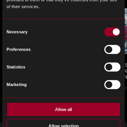
LinkedIn
Facebook
Twitter
of their services.
Consent
Necessary
Selection
Preferences
MONTHLY MARKET INSIGHTS
COUNTERFE
Statistics
– JULY 2026 ISSUE
COMPONEN
AND DEFEN
The July issue of Re…
PROCUREM
Marketing
Counterfeit ele
TO KNOW
ブログをもっと見る
Allow all
Allow selection