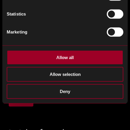
履歴書
Statistics
Most document, image and spreadsheet formats are accepted. Max
file size 2MB.
Marketing
ファイルがない
ファイルを選ぶ
メッセージ
*
Allow all
Allow selection
Deny
送信