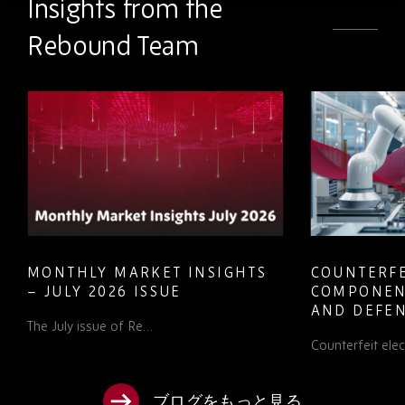
Insights from the
Rebound Team
MONTHLY MARKET INSIGHTS
COUNTERFE
– JULY 2026 ISSUE
COMPONEN
AND DEFEN
The July issue of Re…
PROCUREM
Counterfeit ele
TO KNOW
ブログをもっと見る