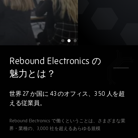
Rebound Electronics の
成長を続ける企業の一員になりま
魅力とは？
せんか？
過去数年にわたって驚くべき成長を遂げてき
世界 27 か国に 43 のオフィス、3 50 人を超
た当社は、これからも続く旅を一緒に形作っ
える従業員。
てくれる人
材を常に探しています。
Rebound Electronics
で働くということは、さまざまな業
界・業種の、
3,000
社を超えるあらゆる規模