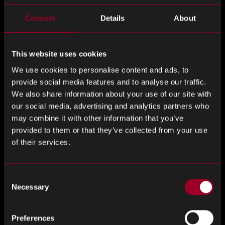
ありました ら、お問い合わ
Consent
Details
About
せください。
This website uses cookies
の一員となる意欲的
当社は常に、
Rebound
のチーム
We use cookies to personalise content and ads, to
な人材を求め
ています。
今現在募集していないポ
provide social media features and to analyse our traffic.
ジションでも、今後、募集が開始された際
には必ずご連
We also share information about your use of our site with
our social media, advertising and analytics partners who
絡いたします。
may combine it with other information that you’ve
provided to them or that they’ve collected from your use
Please
お名前
*
of their services.
ignore
this
field
Consent
Necessary
Selection
E メール
*
Preferences