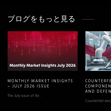
共
共
共
有
有
有
す
す
す
ブログをもっと見る
る
る
る
LinkedIn
Facebook
Twitter
MONTHLY MARKET INSIGHTS
COUNTERFE
– JULY 2026 ISSUE
COMPONEN
AND DEFEN
The July issue of Re…
PROCUREM
Counterfeit ele
TO KNOW