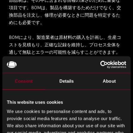
部品表は、その中に含まれる情報の深さのために重要な
項目です。BOMは、製品を構築するためだけでなく、交
換部品を注文し、修理が必要なときに問題を特定するた
めにも必要です。
BOMにより、製造業者は原材料の購入を計画し、生産コ
ストを見積もり、正確な記録を維持し、プロセス全体を
通して無駄とエラーの可能性を減らすことができます。
BOM 構造
Consent
Details
About
要件によっては、BOM は完成品とそのサブアセンブリの
みを含む非常に単純な単一レベルのドキュメントにする
ことができますが、複雑なプロジェクト、潜在的な問題
This website uses cookies
のトラブルシューティング、または部品の交換には適さ
ないことがよくあります。このため、各サブ構成品目が
We use cookies to personalise content and ads, to
provide social media features and to analyse our traffic.
原材料に至るまで独自の子構成品目を持つマルチレベル
We also share information about your use of our site with
BOM が必要です。
our social media, advertising and analytics partners who