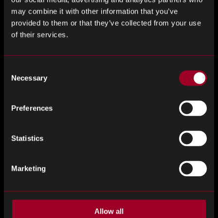
may combine it with other information that you’ve
BOM のタイプ
provided to them or that they’ve collected from your use
of their services.
ビジネスのニーズに応じて、3 種類の BOM を使用できま
す。これらは、エンジニアリング部品表 (EBOM)、製造部
品表 (MBOM)、および販売部品表 (SBOM) です。
Consent
Necessary
Selection
EBOMは、設計方法で製品を定義し、機能的な観点から構
造を示し、通常は機械的または技術的な図面を含みま
Preferences
す。これらには代替部品番号と代替部品番号が含まれ、
BOM の各行には製品コード、部品名と番号、説明、数
量、測定値、および製品の仕様または機能が含まれま
Statistics
す。
Marketing
MBOM は、製品を組み立てる方法で定義し、出荷準備の
整った完成品を構築するために必要なすべてのアセンブ
リと部品を表示します。つまり、請求書には、パッケー
ジングに必要な材料と、組み立て前の部品に必要な加工
Allow all