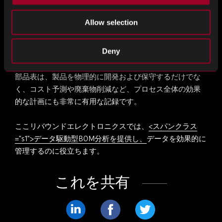
に関する情報も含まれています。
Allow selection
SBOM は販売ステージで製品を定義します。これらの部
品表には、完成品とそれらを個別に開発するために必要
Deny
な構成品目が受注伝票に一覧表示されます。
部品表は、製品を物理的に開発および保守するだけでな
く、コスト予測や廃棄物削減など、プロセス全体の効果
的な計画にも非常に有用な記録です。
ここリバウンドエレクトロニクスでは、
<スパンクラス
="s1">データ駆動型BOM分析を提供し、
データを効果的に
管理するのに役立ちます。
これを共有