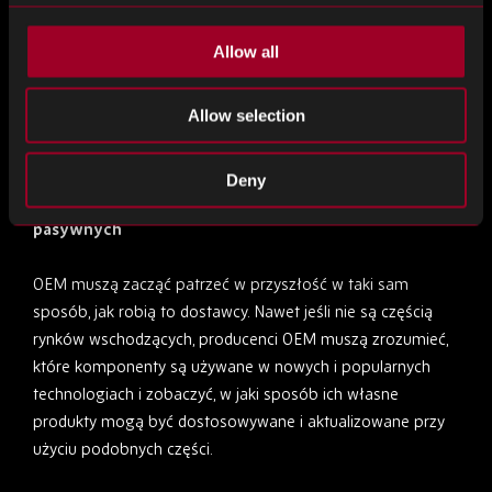
komponentów, ile realistycznie spodziewają się sprzedać i
nie będzie nadwyżki. W związku z tym, aby nadążyć za
Allow all
rynkiem, możemy zaobserwować, że więcej producentów
OEM ulepsza swoje technologie, aby korzystać z większej
Allow selection
liczby nowych komponentów, które są również
wykorzystywane na rynkach wschodzących.
Deny
Jak radzić sobie z niedoborem komponentów
pasywnych
OEM muszą zacząć patrzeć w przyszłość w taki sam
sposób, jak robią to dostawcy. Nawet jeśli nie są częścią
rynków wschodzących, producenci OEM muszą zrozumieć,
które komponenty są używane w nowych i popularnych
technologiach i zobaczyć, w jaki sposób ich własne
produkty mogą być dostosowywane i aktualizowane przy
użyciu podobnych części.