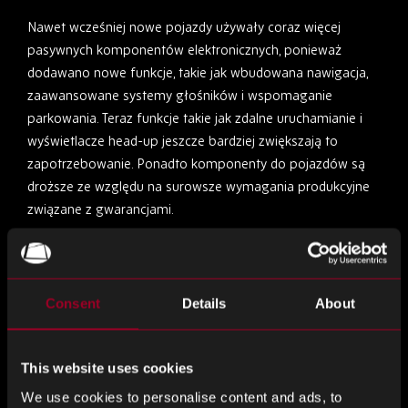
Nawet wcześniej nowe pojazdy używały coraz więcej
pasywnych komponentów elektronicznych, ponieważ
dodawano nowe funkcje, takie jak wbudowana nawigacja,
zaawansowane systemy głośników i wspomaganie
parkowania. Teraz funkcje takie jak zdalne uruchamianie i
wyświetlacze head-up jeszcze bardziej zwiększają to
zapotrzebowanie. Ponadto komponenty do pojazdów są
droższe ze względu na surowsze wymagania produkcyjne
związane z gwarancjami.
Miesznch rzeczy
Rynek IoT również szybko się rozwija, ponieważ ludzie
Consent
Details
About
marzą o „inteligentnym domu”, który jest czymś więcej niż
tylko asystentem głosowym do tworzenia list zakupów i
odtwarzania muzyki. Teraz łączność urządzeń może być
This website uses cookies
wykorzystywana w systemach grzewczych, oświetleniu i
We use cookies to personalise content and ads, to