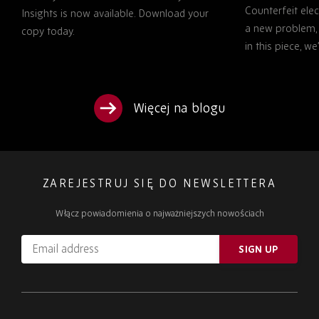
Counterfeit ele
TO KNOW
Insights is now available. Download your
a new problem, b
copy today.
in this piece, w
Więcej na blogu
ZAREJESTRUJ SIĘ DO NEWSLETTERA
Włącz powiadomienia o najważniejszych nowościach
Email
SIGN UP
address
Please
ignore
this