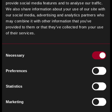
innych, a przewiduje się, że do 2020 roku w obiegu będzie
provide social media features and to analyse our traffic.
20,4 miliarda urządzeń IoT.
We also share information about your use of our site with
our social media, advertising and analytics partners who
Ponieważ wszystkie te urządzenia wykorzystują dużą liczbę
may combine it with other information that you’ve
komponentów elektronicznych, pragnienie producentów
provided to them or that they’ve collected from your use
OEM, aby przekonwertować jak najwięcej urządzeń na
of their services.
kompatybilnych z IoT, dodatkowo obciąża rynek, powodując
niedobór pasywnych komponentów.
Consent
Necessary
Selection
Zespołówki
Inwestycje w tych obszarach skutkują sytuacją, w której
Preferences
popyt przewyższa podaż. Wzrasta produkcja i zwiększa
konkurencja o niezbędne komponenty, a także wzrost cen i
Statistics
zmniejszona produkcja komponentów stosowanych w
starszych technologiach.
Marketing
Suppliers wyprodukuje tylko tyle z tych przestarzałych