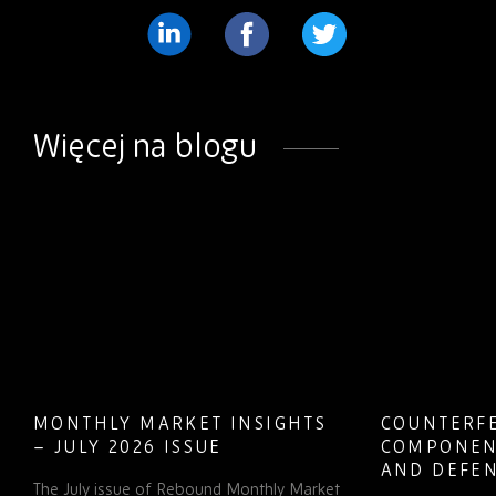
Podziel
Podziel
Podziel
się
się
się
na
na
na
Więcej na blogu
LinkedIn
Facebook
Twitter
MONTHLY MARKET INSIGHTS
COUNTERFE
– JULY 2026 ISSUE
COMPONEN
AND DEFEN
The July issue of Rebound Monthly Market
PROCUREM