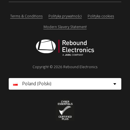
ignore
this
field
Terms & Conditions
Polityka prywatności
Polityka cookies
Modern Slavery Statement
Rebound
Electronics
Copyright © 2026 Rebound Electronics
Cyber