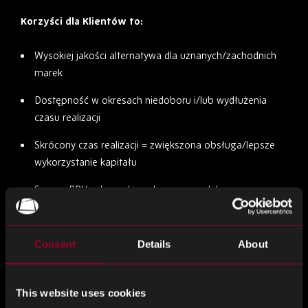
Korzyści dla Klientów to:
Wysokiej jakości alternatywa dla uznanych/zachodnich
marek
Dostępność w okresach niedoboru i/lub wydłużenia
czasu realizacji
Skrócony czas realizacji = zwiększona obsługa/lepsze
wykorzystanie kapitału
Szansa PPV, gdy marki podnoszą ceny lub poprzez
konkurencję
Alternatywa zarządzania cyklem życia, w szczególności
Consent
Details
About
EOL
Rozwiązanie potencjalnych problemów geopolitycznych
This website uses cookies
w handlu