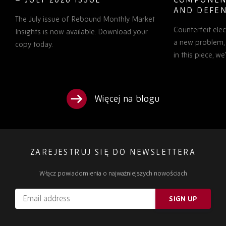
AND DEFEN
The July issue of Rebound Monthly Market
PROCUREM
Counterfeit ele
TO KNOW
Insights is now available. Download your
a new problem, b
copy today.
in this piece, w
Więcej na blogu
ZAREJESTRUJ SIĘ DO NEWSLETTERA
Włącz powiadomienia o najważniejszych nowościach
Email
SIGN UP
address
Please