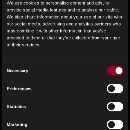
We use cookies to personalise content and ads, to
jak?
provide social media features and to analyse our traffic.
We also share information about your use of our site with
our social media, advertising and analytics partners who
Rebound Electronics zbadało setki producentów
may combine it with other information that you’ve
komponentów w zakresie technologii złączy,
provided to them or that they’ve collected from your use
elektromechanicznych, pasywnych i półprzewodnikowych.
of their services.
Marki, które dobrze pasowały do uznanych / zachodnich
marek, zostały następnie poddane audytowi, a partnerstwa
zostały nawiązane z tymi, które oferują;
Consent
Necessary
Selection
Jakość produktu
Jakość usług
Preferences
Konkurencyjność cenowa
Statistics
Komentując
nową usługę Grant Fairbairn – MD Asia
powiedział:
Marketing