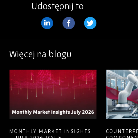
Udostępnij to
Podziel
Podziel
Podziel
się
się
się
na
na
na
Więcej na blogu
LinkedIn
Facebook
Twitter
MONTHLY MARKET INSIGHTS
COUNTERFE
– JULY 2026 ISSUE
COMPONEN