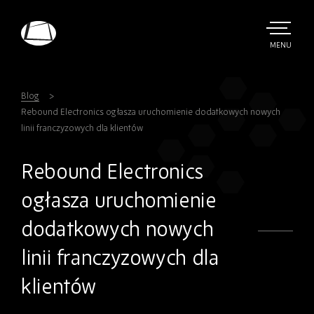
Skip
to
main
TOGGLE
MENU
MAIN
Rebound
content
Electronics
Blog
Rebound Electronics ogłasza uruchomienie dodatkowych nowych
linii franczyzowych dla klientów
Rebound Electronics
ogłasza uruchomienie
dodatkowych nowych
linii franczyzowych dla
klientów