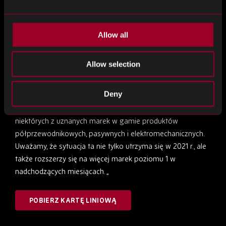
„Uważnie słuchaliśmy naszych klientów w Azji, Europie i obu
Amerykach, zarówno OEM, jak i EMS, dużych i małych.
Zidentyfikowaliśmy znaczącą potrzebę realnych alternatyw
Allow all
dla uznanych marek, które będą miały zastosowanie na
wszystkich etapach zarówno cyklu rynkowego, jak i cyklu
Allow selection
życia produktu klienta. Stoją przed wyzwaniami związanymi
zarówno z dostępnością, jak i ceną. Ta premiera jest bardzo
Deny
dobrze zaplanowana, ponieważ słyszymy od naszych
klientów, że widzą rosnące trudności z pozyskiwaniem
niektórych z uznanych marek w gamie produktów
półprzewodnikowych, pasywnych i elektromechanicznych.
Uważamy, że sytuacja ta nie tylko utrzyma się w 2021 r., ale
także rozszerzy się na więcej marek poziomu 1 w
nadchodzących miesiącach. „
POBIERZ KARTĘ LINIOWĄ