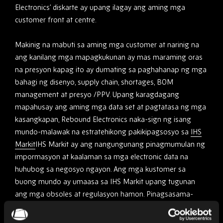
Electronics’ diskarte ay upang ilagay ang aming mga
customer front at centre.
Makinig na mabuti sa aming mga customer at narinig na
ang kanilang mga mapagkukunan ay mas maraming oras
na presyon kapag ito ay dumating sa paghahanap ng mga
bahagi ng disenyo, supply chain, shortages, BOM
management at presyo /PPV. Upang karagdagang
mapahusay ang aming mga data set at pagtatasa ng mga
kasangkapan, Rebound Electronics naka-sign ng isang
mundo-malawak na estratehikong pakikipagsosyo sa
IHS
Markit
IHS Markit ay ang nangungunang pinagmumulan ng
impormasyon at kaalaman sa mga electronic data na
huhubog sa negosyo ngayon. Ang mga kustomer sa
buong mundo ay umaasa sa IHS Markit upang tugunan
ang mga obsoles at regulasyon hamon. Pinagsasama-
sama nito ang pinakamatinding katalinuhan sa
pinakamalawak na hanay ng mga industriya at pamilihan.