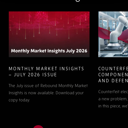
MONTHLY MARKET INSIGHTS
COUNTERFE
– JULY 2026 ISSUE
COMPONEN
AND DEFEN
The July issue of Rebound Monthly Market
PROCUREM
Counterfeit ele
TO KNOW
Insights is now available. Download your
a new problem, b
copy today.
in this piece, w