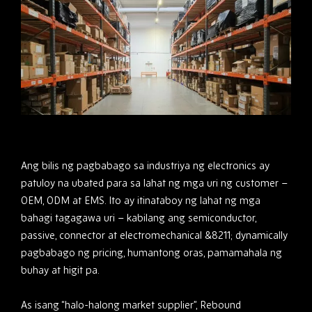
Ang bilis ng pagbabago sa industriya ng electronics ay
patuloy na ubated para sa lahat ng mga uri ng customer –
OEM, ODM at EMS. Ito ay itinataboy ng lahat ng mga
bahagi tagagawa uri – kabilang ang semiconductor,
passive, connector at electromechanical &8211; dynamically
pagbabago ng pricing, humantong oras, pamamahala ng
buhay at higit pa.
As isang “halo-halong market supplier”, Rebound