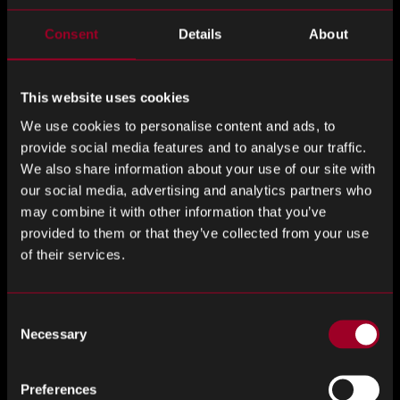
IHS Markit ay isang dynamic na koponan na kinabibilangan
Consent
Details
About
ng higit sa 50,000 mga kliyente sa mahigit 140 bansa at
80% ng Fortune Global 500 kumpanya.
This website uses cookies
This kapana-panabik na bagong estratehikong
We use cookies to personalise content and ads, to
pakikipagsosyo sa pagitan ng Rebound Electronics at IHS
provide social media features and to analyse our traffic.
Markit ay magbibigay-kakayahan sa amin upang mapabilis
We also share information about your use of our site with
ang pagpapahusay ng aming proprietary IT platform at
our social media, advertising and analytics partners who
samakatuwid kahit na mas mahusay na address ang mga
may combine it with other information that you’ve
pangangailangan na ipinahayag ng aming mga customer,
provided to them or that they’ve collected from your use
habang patuloy naming lumalago ang aming merkado
of their services.
ibahagi sa Asya, Europa at ang mga lupain ng Amerika.
Bob Braasch, VP ng Engineering & Produkto Disenyo
Consent
Solusyon sa IHS Markit, “Kami ay lubhang nasasabik sa
Necessary
Selection
pamamagitan ng bagong pakikipagsosyo na ito sa
Rebound at kung paano ang aming impormasyon ay
Preferences
maaaring magbigay ng kapangyarihan Reboundbound’s