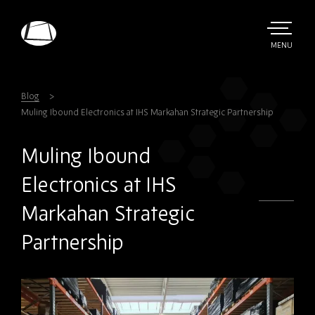
Skip
to
main
TOGGLE
MENU
MAIN
Rebound
content
Electronics
Blog
Muling Ibound Electronics at IHS Markahan Strategic Partnership
Muling Ibound
Electronics at IHS
Markahan Strategic
Partnership