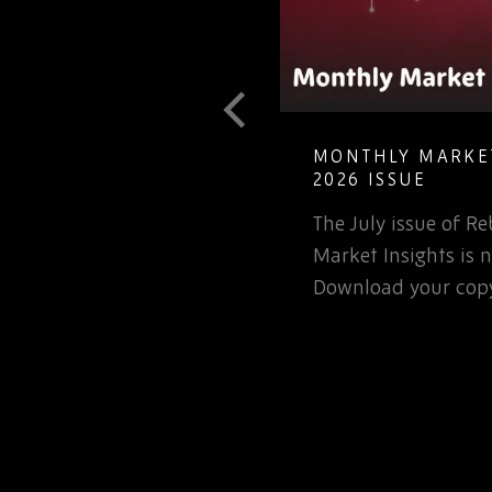
MONTHLY MARKET INSIGHTS – JULY
2026 ISSUE
The July issue of Rebound Monthly
Market Insights is now available.
Download your copy today.