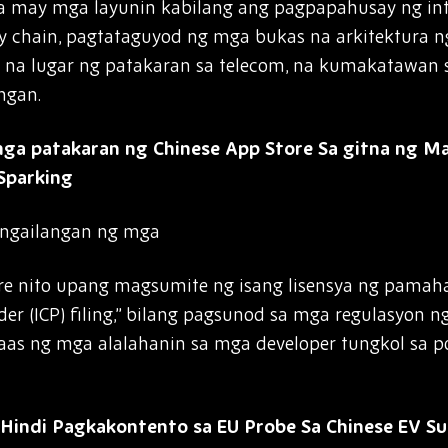
a may mga layunin kabilang ang pagpapahusay ng int
ly chain, pagtataguyod ng mga bukas na arkitektura n
l na lugar ng patakaran sa telecom, na kumakatawan 
ngan.
a patakaran ng Chinese App Store Sa gitna ng Mas
Sparking
angailangan ng mga
e nito upang magsumite ng isang lisensya ng pamahal
ider (ICP) filing,” bilang pagsunod sa mga regulasyon 
taas ng mga alalahanin sa mga developer tungkol sa 
Hindi Pagkakontento sa EU Probe Sa Chinese EV Su