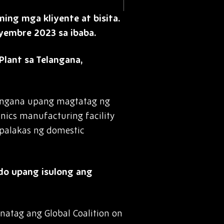
ng mga kliyente at bisita.
tyembre 2023 sa ibaba.
lant sa Telangana,
langana upang magtatag ng
nics manufacturing facility
apalakas ng domestic
do upang isulong ang
natag ang Global Coalition on