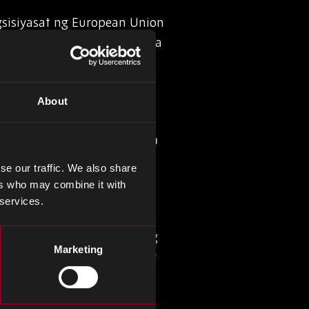
sisiyasat ng European Union
tibayan at hindi pagsunod sa
ng isang pagtatanong upang
mula sa mga subsidyo ng
About
 Sinisiyasat ang mga Firm
se our traffic. We also share
ers who may combine it with
a mga mahahalagang
 services.
a na inakusahan ng
, na maaaring magpataw ng
Marketing
y hindi naaayon sa paunang