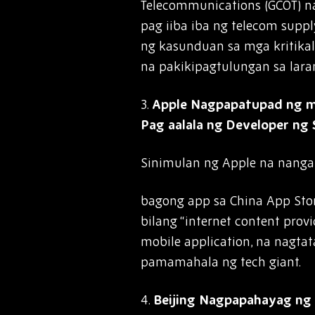
Telecommunications (GCOT) n
pag iiba iba ng telecom supp
ng kasunduan sa mga kritika
na pakikipagtulungan sa lara
3.
Apple Nagpapatupad ng mg
Pag aalala ng Developer ng 
Sinimulan ng Apple na nang
bagong app sa China App Stor
bilang “internet content prov
mobile application, na nagta
pamamahala ng tech giant.
4.
Beijing Nagpapahayag ng 