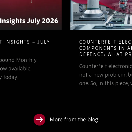
COUNTERFEIT ELECTRONIC
COMPONENTS IN AEROSPACE AND
DEFENCE: WHAT PROCUREMENT
TEAMS NEED TO KNOW
Counterfeit electronic components are
not a new problem, but it is a growing
one. So, in this piece, we’ll examine…
More from the blog