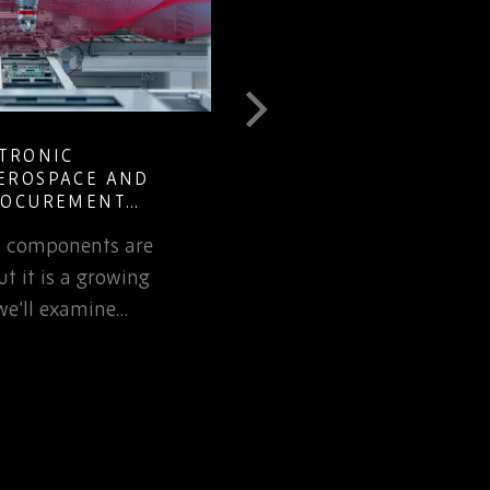
MANAGING COMPONENT EOL AND
OBSOLESCENCE ACROSS LONG-
LIFECYCLE DEFENCE PROGRAMS
Learn how defence procurement teams
can reduce EOL risk through structured
obsolescence planning and trusted
sourcing partnerships.