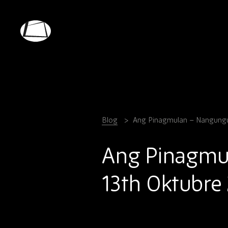
Skip
to
main
Rebound
content
Electronics
Blog
Ang Pinagmulan – Nangungun
Ang Pinagmu
13th Oktubre