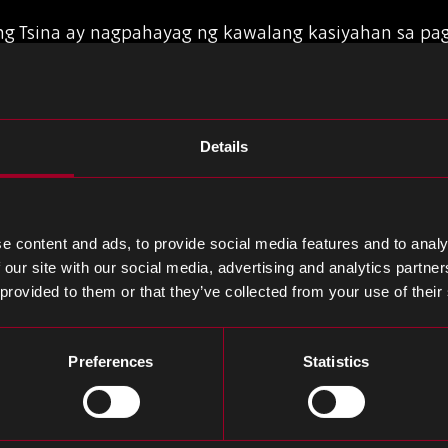
ng Tsina ay nagpahayag ng kawalang kasiyahan sa pag
ehicle ng Tsina, na binabanggit ang kakulangan ng ka
e Organization, habang pormal na inilunsad ng EU a
ripa sa mga import ng EV ng Tsina na nakikinabang 
Details
g ang Mas Mahigpit na Mga Regulasyon sa Key Tech,
e content and ads, to provide social media features and to analy
 our site with our social media, advertising and analytics partn
pagpapatupad ng mas mahigpit na mga patakaran s
 provided to them or that they’ve collected from your use of their
r chips, habang sinisiyasat din ang apat na kumpany
mga kumpanya na may kaugnayan sa Huawei sa Tsina
Preferences
Statistics
ilyon ($ 775,300) kung ang kanilang mga aktibidad a