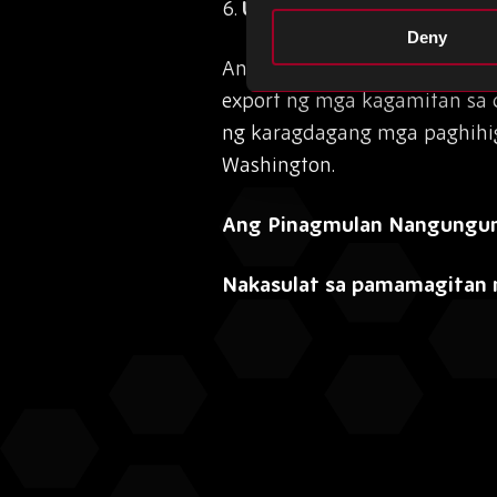
6.
US upang higpitan ang mg
Deny
Ang Estados Unidos ay nagha
export ng mga kagamitan sa 
ng karagdagang mga paghihigpi
Washington.
Ang Pinagmulan Nangunguna
Nakasulat sa pamamagitan ng