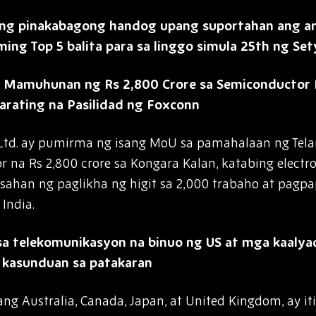
ng pinakabagong handog upang suportahan ang ami
ng Top 5 balita para sa linggo simula 25th ng Se
 Mamuhunan ng Rs 2,800 Crore sa Semiconductor P
arating na Pasilidad ng Foxconn
 Ltd. ay pumirma ng isang MoU sa pamahalaan ng Te
 na Rs 2,800 crore sa Kongara Kalan, katabing electro
ahan ng paglikha ng higit sa 2,000 trabaho at pagp
India.
sa telekomunikasyon na binuo ng US at mga kaalya
 kasunduan sa patakaran
g Australia, Canada, Japan, at United Kingdom, ay iti