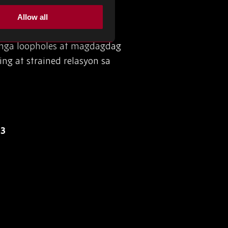
t para sa China
Allow all
 na naghihigpit sa pag
 mga loopholes at magdagdag
ng at strained relasyon sa
23