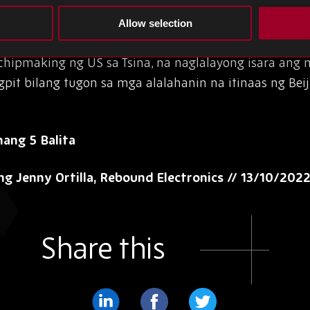
a patakaran sa pag export sa chipmaking equipmen
Allow selection
handa upang i update at higpitan ang mga regulasyon
chipmaking ng US sa Tsina, na naglalayong isara ang
t bilang tugon sa mga alalahanin na itinaas ng Beiji
ng 5 Balita
 Jenny Ortilla, Rebound Electronics // 13/10/202
Share this