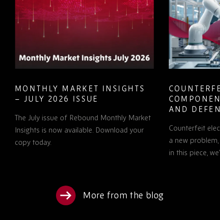
MONTHLY MARKET INSIGHTS
COUNTERFE
– JULY 2026 ISSUE
COMPONEN
AND DEFEN
The July issue of Rebound Monthly Market
PROCUREM
Counterfeit ele
TO KNOW
Insights is now available. Download your
a new problem, b
copy today.
in this piece, w
More from the blog