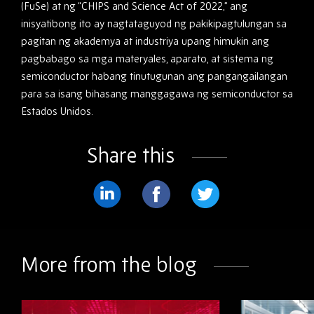
(FuSe) at ng “CHIPS and Science Act of 2022,” ang
inisyatibong ito ay nagtataguyod ng pakikipagtulungan sa
pagitan ng akademya at industriya upang himukin ang
pagbabago sa mga materyales, aparato, at sistema ng
semiconductor habang tinutugunan ang pangangailangan
para sa isang bihasang manggagawa ng semiconductor sa
Estados Unidos.
Share this
Share
Share
Share
on
on
on
LinkedIn
Facebook
Twitter
More from the blog