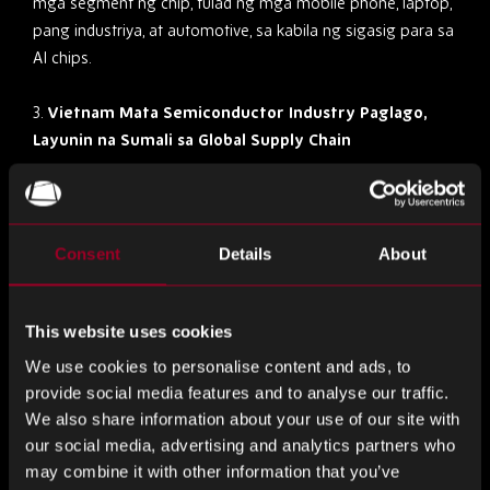
mga segment ng chip, tulad ng mga mobile phone, laptop,
pang industriya, at automotive, sa kabila ng sigasig para sa
AI chips.
3.
Vietnam Mata Semiconductor Industry Paglago,
Layunin na Sumali sa Global Supply Chain
Ang Vietnam ay nagsusumikap na maging isang
makabuluhang manlalaro sa pandaigdigang industriya ng
semiconductor, na sinusuportahan ng US ang mga
Consent
Details
About
pagsisikap sa paglago nito. Ang US Vietnam
Comprehensive Strategic Partnership ay nagtatampok ng
potensyal ng Vietnam sa sektor ng semiconductor, na may
This website uses cookies
pokus sa pagbuo ng mga mapagkukunan ng tao at
We use cookies to personalise content and ads, to
pagtanggap ng paunang pagpopondo. Sa kabila ng
provide social media features and to analyse our traffic.
makabuluhang paglago sa mga pag import ng chip,
We also share information about your use of our site with
napansin ng mga eksperto na ang papel ng Vietnam ay
our social media, advertising and analytics partners who
kasalukuyang nakasentro sa pagpupulong, pagsubok, at
may combine it with other information that you’ve