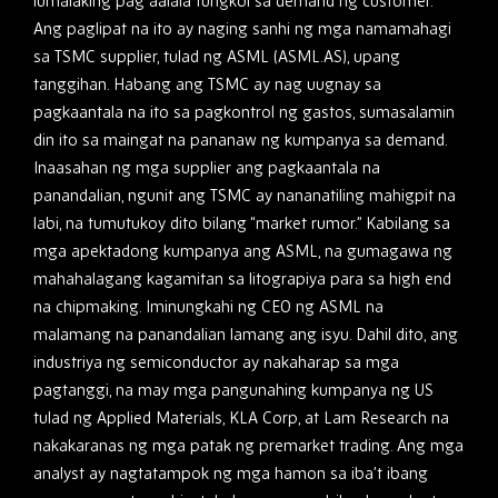
lumalaking pag aalala tungkol sa demand ng customer.
Ang paglipat na ito ay naging sanhi ng mga namamahagi
sa TSMC supplier, tulad ng ASML (ASML.AS), upang
tanggihan. Habang ang TSMC ay nag uugnay sa
pagkaantala na ito sa pagkontrol ng gastos, sumasalamin
din ito sa maingat na pananaw ng kumpanya sa demand.
Inaasahan ng mga supplier ang pagkaantala na
panandalian, ngunit ang TSMC ay nananatiling mahigpit na
labi, na tumutukoy dito bilang “market rumor.” Kabilang sa
mga apektadong kumpanya ang ASML, na gumagawa ng
mahahalagang kagamitan sa litograpiya para sa high end
na chipmaking. Iminungkahi ng CEO ng ASML na
malamang na panandalian lamang ang isyu. Dahil dito, ang
industriya ng semiconductor ay nakaharap sa mga
pagtanggi, na may mga pangunahing kumpanya ng US
tulad ng Applied Materials, KLA Corp, at Lam Research na
nakakaranas ng mga patak ng premarket trading. Ang mga
analyst ay nagtatampok ng mga hamon sa iba’t ibang