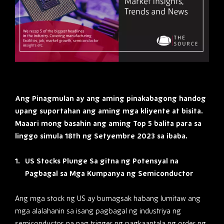
Ang Pinagmulan ay ang aming pinakabagong handog
upang suportahan ang aming mga kliyente at bisita.
Maaari mong basahin ang aming Top 5 balita para sa
linggo simula 18th ng Setyembre 2023 sa ibaba.
US Stocks Plunge Sa gitna ng Potensyal na
Pagbagal sa Mga Kumpanya ng Semiconductor
Ang mga stock ng US ay bumagsak habang lumitaw ang
mga alalahanin sa isang pagbagal ng industriya ng
semiconductor, na nag trigger ng pagkaantala ng order ng