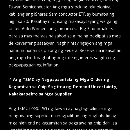
Taiwan Semiconductor. Ang mga stock ng teknolohiya,
kabilang ang iShares Semiconductor ETF, ay bumaba ng
higit sa 3%. Kasabay nito, isang makasaysayang welga ng
United Auto Workers ang tumama sa Big 3 automakers
para sa mas mataas na sahod sa gitna ng paglipat sa mga
de koryenteng sasakyan. Naghihintay ngayon ang mga
namumuhunan sa pulong ng Federal Reserve, na inaasahan
ang mga hindi nagbabagong rate ng interes sa gitna ng
pagpapagaan ng inflation.
2.
Ang TSMC ay Nagpapaantala ng Mga Order ng
Kagamitan sa Chip Sa gitna ng Demand Uncertainty,
Nakakaapekto sa Mga Supplier
Ang TSMC (2330.TW) ng Taiwan ay nagtagubilin sa mga
pangunahing supplier na ipagpaliban ang paghahatid ng
mga high end na kagamitan sa paggawa ng chip dahil sa