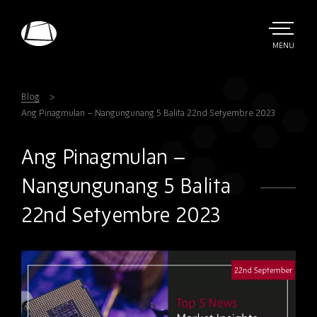
Skip
to
main
TOGGLE
MENU
MAIN
Rebound
content
Electronics
Blog
Ang Pinagmulan – Nangungunang 5 Balita 22nd Setyembre 2023
Ang Pinagmulan –
Nangungunang 5 Balita
22nd Setyembre 2023