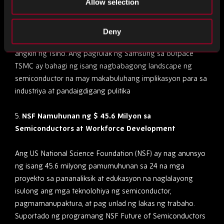
Allow selection
mga implikasyon sa geopolitical, dahil ang papel ng Taiwan
bilang isang hub ng semiconductor ay gumaganap ng
isang mahalagang papel sa mga estratehikong interes ng
Deny
Kanluran at soberanya ng Taiwan sa gitna ng mga pag
angkin ng Tsino. Ang pagtulak ng Samsung sa outpace
TSMC ay bahagi ng isang nagbabagong landscape ng
semiconductor na may makabuluhang implikasyon para sa
industriya at pandaigdigang pulitika
5.
NSF Namuhunan ng $ 45.6 Milyon sa
Semiconductors at Workforce Development
Ang US National Science Foundation (NSF) ay nag anunsyo
ng isang 45.6 milyong pamumuhunan sa 24 na mga
proyekto sa pananaliksik at edukasyon na naglalayong
isulong ang mga teknolohiya ng semiconductor,
pagmamanupaktura, at pag unlad ng lakas ng trabaho.
Suportado ng programang NSF Future of Semiconductors