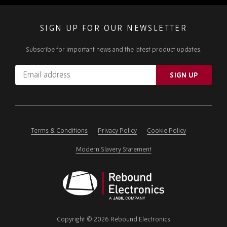
SIGN UP FOR OUR NEWSLETTER
Subscribe for important news and the latest product updates.
Email
SIGN UP
address
Please
ignore
this
field
Terms & Conditions
Privacy Policy
Cookie Policy
Modern Slavery Statement
Rebound
Electronics
Copyright © 2026 Rebound Electronics