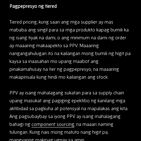
Pagpepresyo ng tiered
Tiered pricing, kung saan ang mga supplier ay mas
mababa ang singil para sa mga produkto kapag bumili ka
ng isang tiyak na dami, o ang minimum na dami ng order
ay maaaring makaapekto sa PPV. Maaaring
nangangahulugan ito na kailangan mong bumili ng higit pa
kaysa sa inaasahan mo upang maabot ang
pinakamahusay na tier ng pagpepresyo, na maaaring
makapinsala kung hindi mo kailangan ang stock.
PPV ay isang mahalagang sukatan para sa supply chain
upang masukat ang pagiging epektibo ng kanilang mga
aktibidad sa pagkuha at potensyal na mapalakas ang kita.
Ang pagsubaybay sa iyong PPV ay isang mahalagang
bahagi ng
component sourcing
, na maaari naming
tulungan. Kung nais mong matuto nang higit pa,
mangyaring
makipag ugnay sa amin
.