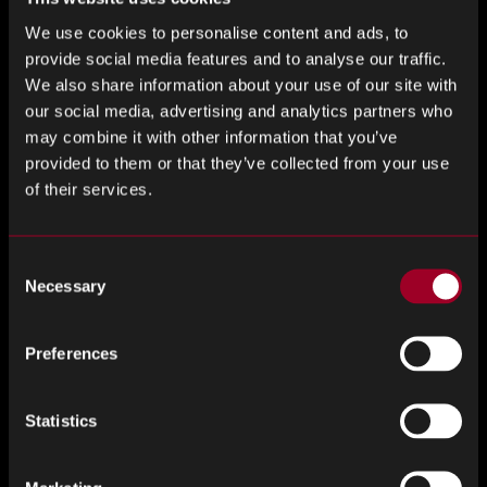
maaaring magbenta ng stock sa mas mababang presyo
We use cookies to personalise content and ads, to
kung may mas kaunting demand na subukan at ilipat ang
provide social media features and to analyse our traffic.
higit pang mga yunit, na maaaring magresulta sa isang
We also share information about your use of our site with
negatibong PPV para sa mamimili.
our social media, advertising and analytics partners who
may combine it with other information that you’ve
Mga bagong produkto o materyales
provided to them or that they’ve collected from your use
of their services.
Kung ito ang unang pagkakataon na bumili ng isang
produkto, o ang produkto ay bago sa merkado, hindi
magkakaroon ng maraming data na magagamit upang
Consent
Necessary
matukoy kung ano ang isang standard na presyo ay dapat
Selection
para sa item, na ginagawang mahirap na kalkulahin ang
PPV.
Preferences
Oportunistikong pagbili
Statistics
Magkakaroon ng mga okasyon kung saan ang mga
produktong kailangan mo ay mabibili sa isang presyo ng