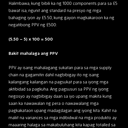
Halimbawa, kung bibili ka ng 1000 components para sa £5
bawat isa, ngunit ang standard na presyo ng mga
bahaging iyon ay £5.50, kung gayon magkakaroon ka ng
negatibong PPV ng £500:
(5.50 – 5) x 100 = 500
Bakit mahalaga ang PPV
PPV ay isang mahalagang sukatan para sa mga supply
chain na gagamitin dahil nagbibigay ito ng isang
kailangang kailangan na pagsukat para sa iyong mga
aktibidad sa pagkuha. Ang pagsusuri sa PPV ng iyong
negosyo ay nagbibigay daan sa iyo upang makita kung
saan ka nawawalan ng pera o nawawalang mga
pagkakataon upang madagdagan ang iyong kita. Kahit na
maliit na variances sa mga indibidwal na mga produkto ay
maaaring halaga sa makabuluhang kita kapag totalled sa