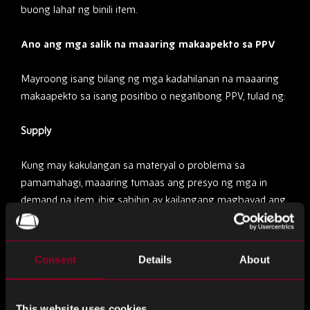
buong lahat ng binili item.
Ano ang mga salik na maaaring makaapekto sa PPV
Mayroong isang bilang ng mga kadahilanan na maaaring
makaapekto sa isang positibo o negatibong PPV, tulad ng:
Supply
Kung may kakulangan sa materyal o problema sa
pamamahagi, maaaring tumaas ang presyo ng mga in
demand na item, ibig sabihin ay kailangang magbayad ang
mga negosyo ng higit pa sa una nilang hinulaan.
Demand
Consent
Details
About
Ang mga supplier ay maaaring magtaas ng presyo ng mga
item na may mataas na demand at, sa kabaligtaran,
This website uses cookies