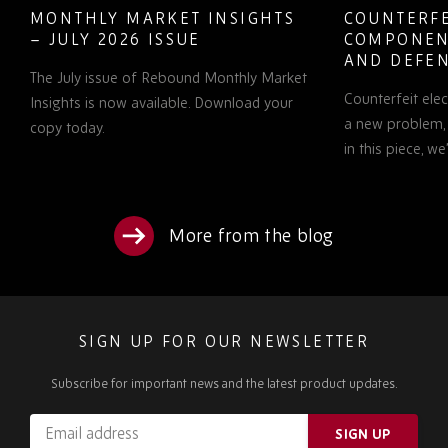
MONTHLY MARKET INSIGHTS
COUNTERFE
– JULY 2026 ISSUE
COMPONEN
AND DEFEN
The July issue of Rebound Monthly Market
PROCUREM
Counterfeit ele
TO KNOW
Insights is now available. Download your
a new problem, b
copy today.
in this piece, w
More from the blog
SIGN UP FOR OUR NEWSLETTER
Subscribe for important news and the latest product updates.
Email
SIGN UP