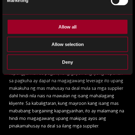
Marketing
diskwento, tulad ng isang supplier na may hawak na
masyadong maraming stock at kailangang mag offload. Sa
mga pagkakataong ito, magagawa mong makamit ang
Allow all
isang negatibong PPV, potensyal na para sa isang mataas
na dami ng mga produkto.
Allow selection
Kapangyarihan sa pagbili
Deny
Kung ang iyong negosyo ay may makabuluhang
kapangyarihan sa pagbili, kung gayon ang iyong koponan
sa pagkuha ay dapat na magagawang leverage ito upang
makakuha ng mas mahusay na deal mula sa mga supplier
dahil hindi nila nais na mawalan ng isang mahalagang
kliyente. Sa kabaligtaran, kung mayroon kang isang mas
mababang bargaining kapangyarihan, ito ay malamang na
hindi mo magagawang upang makipag ayos ang
pinakamahusay na deal sa ilang mga supplier.