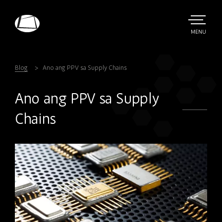
Skip
to
main
TOGGLE
MENU
MAIN
Rebound
content
Electronics
Blog
Ano ang PPV sa Supply Chains
Ano ang PPV sa Supply
Chains