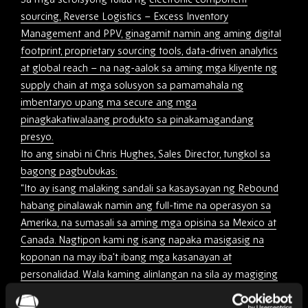
sourcing,
Reverse Logistics – Excess Inventory
Management and
PPV, ginagamit namin ang aming digital
footprint, proprietary sourcing tools, data-driven analytics
at global reach – na nag-aalok sa aming mga kliyente ng
supply chain at mga solusyon sa pamamahala ng
imbentaryo upang ma secure ang mga
pinagkakatiwalaang produkto sa pinakamagandang
presyo.
Ito ang sinabi ni Chris Hughes, Sales Director, tungkol sa
bagong pagbubukas:
“Ito ay isang malaking sandali sa kasaysayan ng Rebound
habang pinalawak namin ang full-time na operasyon sa
Amerika, na sumasali sa aming mga opisina sa Mexico at
Canada. Nagtipon kami ng isang napaka masigasig na
koponan na may iba’t ibang mga kasanayan at
personalidad. Wala kaming alinlangan na sila ay magiging
isang tunay na asset sa koponan at sa aming mga kliyente.