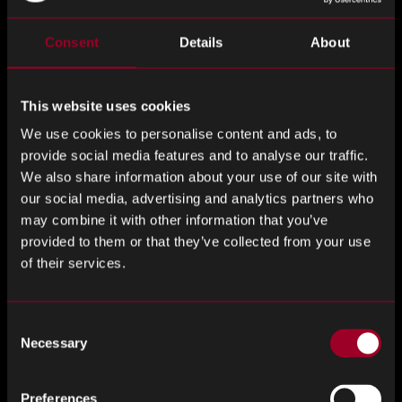
Ito ay mahusay na dalhin ang mga ito sa board at bigyan
sila ng isang Rebound space upang suportahan ang aming
Consent
Details
About
mga kliyente.
”
Ang aktibong electronic components market share ng
This website uses cookies
North America ang pinakamabilis na lumalagong
We use cookies to personalise content and ads, to
pandaigdig. Ang paglago sa rehiyong ito ay hinihimok ng
provide social media features and to analyse our traffic.
pagtaas ng pag aampon ng mga advanced na teknolohiya,
We also share information about your use of our site with
tulad ng Internet of Things (IoT), at mga autonomous na
our social media, advertising and analytics partners who
sasakyan.
may combine it with other information that you’ve
Ang Estados Unidos ang pinakamalaking merkado sa
provided to them or that they’ve collected from your use
rehiyong ito, na may malaking bahagi sa merkado. Ang
of their services.
demand para sa mga aktibong elektronikong bahagi sa
rehiyong ito ay hinihimok ng ilang mga sektor, kabilang ang
automotive, healthcare, aerospace at pagtatanggol.
Consent
Necessary
Selection
=”true”>Holding multiple
certifications
, kabilang; SC21 Silver
Award, ISO:13485:2016 & AS9210 ay nagbibigay daan sa
Preferences