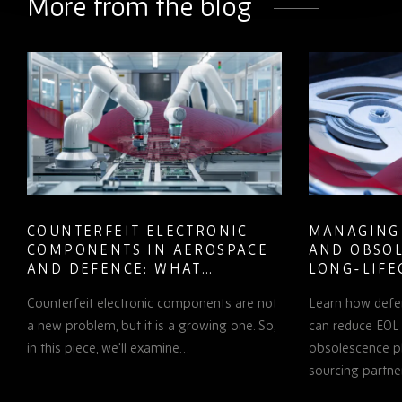
More from the blog
COUNTERFEIT ELECTRONIC
MANAGING
COMPONENTS IN AEROSPACE
AND OBSOL
AND DEFENCE: WHAT
LONG-LIFE
PROCUREMENT TEAMS NEED
PROGRAMS
Counterfeit electronic components are not
Learn how defe
TO KNOW
a new problem, but it is a growing one. So,
can reduce EOL 
in this piece, we’ll examine…
obsolescence pl
sourcing partne