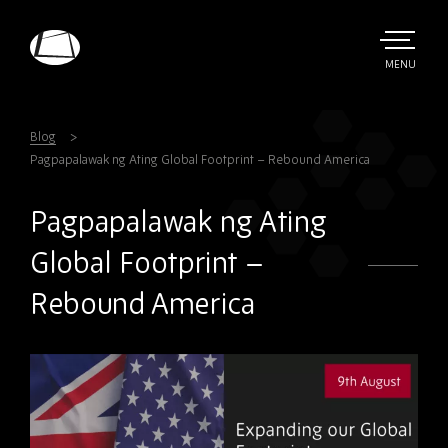
Skip
to
main
TOGGLE
MENU
MAIN
Rebound
content
Electronics
Blog
Pagpapalawak ng Ating Global Footprint – Rebound America
Pagpapalawak ng Ating
Global Footprint –
Rebound America