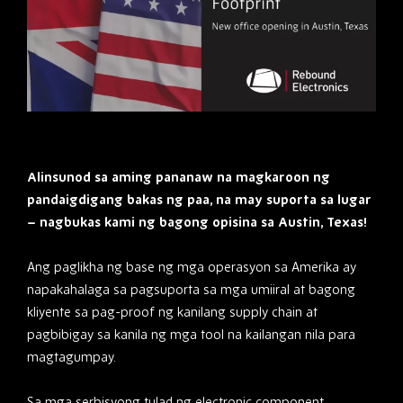
Alinsunod sa aming pananaw na magkaroon ng
pandaigdigang bakas ng paa, na may suporta sa lugar
– nagbukas kami ng bagong opisina sa Austin, Texas!
Ang paglikha ng base ng mga operasyon sa Amerika ay
napakahalaga sa pagsuporta sa mga umiiral at bagong
kliyente sa pag-proof ng kanilang supply chain at
pagbibigay sa kanila ng mga tool na kailangan nila para
magtagumpay.
Sa mga serbisyong tulad ng
electronic component